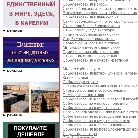
Соболезнования при потере близкого
Соболезнования в скорби
Стихи соболезнования и утешения родн
Выражение сочувствия и соболезнования
Соболезнования в день скорби
Стихи соболезнований о потере человека
Стихи скорби и соболезнования
Стихи помощи в день похорон
реклама
Примите соболезнования стихи
Скорбим вместе с вами стихи
Слова скорби короткие в стихах
Мы скорбим вместе с вами стихи
Примите наши соболезнования
Стихи поддержки и сочувствия
Соболезнования о смерти крестника
Мы вам соболезнуем
реклама
Соболезнования потери близкого человек
Крепись стихи
Соболезную утрате
Письмо соболезнования в связи с кончино
Слова сочувствия и соболезнования
Помощь при горе стихи
Соболезнование в связи с потерей второ
Соболезнование о потере половины
Соболезнования о смерти слова
Фразы соболезнований для письма в стих
реклама
Соболезнования по поводу смерти мамы
Соболезнования о смерти сына стихи
Соболезнования в связи с кончиной
Соболезнования по поводу смерти дочер
Сочувствую потере