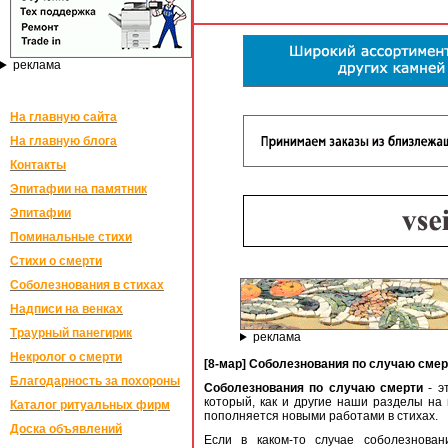
реклама
На главную сайта
На главную блога
Контакты
Эпитафии на памятник
Эпитафии
Поминальные стихи
Стихи о смерти
Соболезнования в стихах
Надписи на венках
Траурный панегирик
реклама
Некролог о смерти
[8-мар] Соболезнования по случаю смер
Благодарность за похороны
Соболезнования по случаю смерти
- э
который, как и другие наши разделы на 
Каталог ритуальных фирм
пополняется новыми работами в стихах.
Доска объявлений
Если в каком-то случае соболезнова