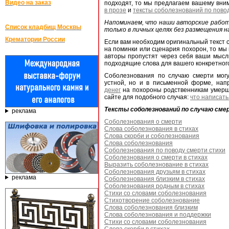
Видео на заказ
подходят, то мы предлагаем вашему вн
в прозе
и
тексты соболезнований по пово
Напоминаем, что наши авторские рабо
Список кладбищ Москвы
только в личных целях без размещения на
Крематории России
Если вам необходим оригинальный текст 
на поминки или сценария похорон, то мы 
авторы пропустят через себя ваши мысли
подходящие слова для вашего конкретного
Соболезнования по случаю смерти мог
устной, но и в письменной форме, нап
денег
на похороны родственникам умерше
сайте для подобного случая:
что написать
Тексты соболезнований по случаю сме
реклама
Соболезнования о смерти
Слова соболезнования в стихах
Слова скорби и соболезнования
Слова соболезнования
Соболезнования по поводу смерти стихи
Соболезнования о смерти в стихах
Выразить соболезнование в стихах
Соболезнования друзьям в стихах
реклама
Соболезнования близким в стихах
Соболезнования родным в стихах
Стихи со словами соболезнования
Стихотворение соболезнование
Слова соболезнования близким
Слова соболезнования и поддержки
Стихи со словами соболезнования