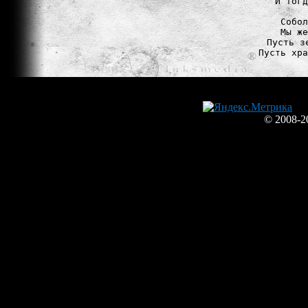
И тогд
Собол
Мы же
Пусть з
Пусть хра
© 2008-2