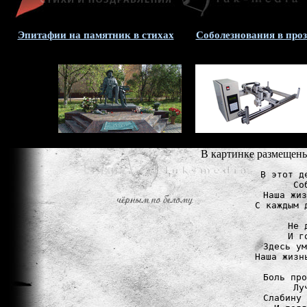
Эпитафии на памятник в стихах
Соболезнования в проз
В картинке размещены
В этот д
Со
Наша жиз
С каждым 
Не 
И г
Здесь ум
Наша жизн
Боль про
Лу
Слабину 