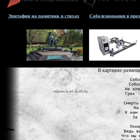
Эпитафии на памятник в стихах
Соболезнования в проз
В картинке размещ
Собо
Собо
Не кля
Грех -
Смерть
На
К нам 
За 
Пона
Ведь в
Что мы 