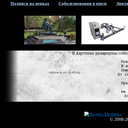
Надписи на венках
Соболезнования в прозе
Эпита
В картинке размещены собол
Пов
В и
Сми
От с
Про
Не 
© 2008-2