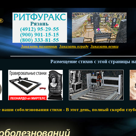
Заказать памятник
Заказать ограду
Заказать венки
Размещение стихов с этой страницы на др
 наши соболезнования стихи - В этот день, полный скорби глу