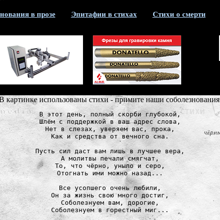
нования в прозе
Эпитафии в стихах
Стихи о смерти
В картинке использованы стихи - примите наши соболезнования
В этот день, полный скорби глубокой,

Шлём с поддержкой в ваш адрес слова,

Нет в слезах, уверяем вас, прока,

Как и средства от вечного сна.

Пусть сил даст вам лишь в лучшее вера,

А молитвы печали смягчат,

То, что чёрно, уныло и серо,

Отогнать ими можно назад...

Все усопшего очень любили,

Он за жизнь свою много достиг,

Соболезнуем вам, дорогие,
