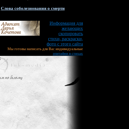
Слова соболезнования о смерти
Информация для
желающих
скопировать
стихи, раскраски,
фото с этого сайта
Мы готовы написать для Вас индивидуальные
эпитафии в стихах
: