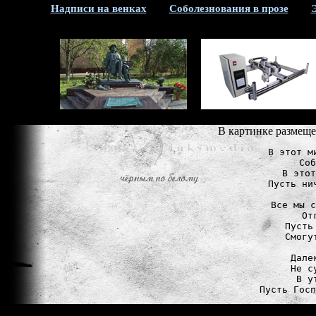
Надписи на венках
Соболезнования в прозе
В картинке размеще
В этот м
Соб
В этот
Пусть ни
Все мы с
От
Пусть
Смогу
Дале
Не с
В у