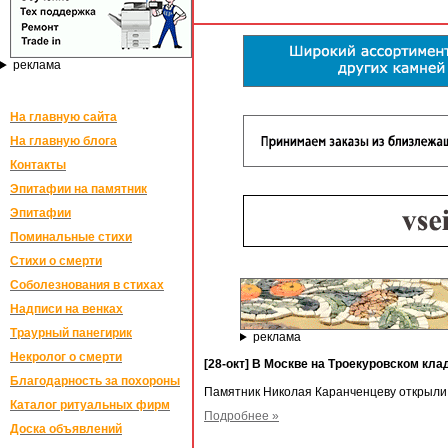
реклама
На главную сайта
На главную блога
Контакты
Эпитафии на памятник
Эпитафии
Поминальные стихи
Стихи о смерти
Соболезнования в стихах
Надписи на венках
Траурный панегирик
реклама
Некролог о смерти
[28-окт] В Москве на Троекуровском кл
Благодарность за похороны
Памятник Николая Каранченцеву открыли 
Каталог ритуальных фирм
Подробнее »
Доска объявлений