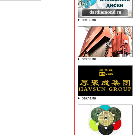
реклама
реклама
реклама