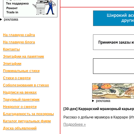
реклама
На главную сайта
На главную блога
Контакты
Эпитафии на памятник
Эпитафии
Поминальные стихи
Стихи о смерти
Соболезнования в стихах
Надписи на венках
Траурный панегирик
реклама
Некролог о смерти
[30-дек] Каррарский мраморный карьер
Благодарность за похороны
Рассказ о добыче мрамора в Карраре (И
Каталог ритуальных фирм
Подробнее »
Доска объявлений