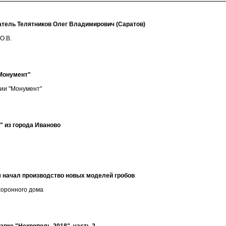
тель Телятников Олег Владимирович (Саратов)
О.В.
"Монумент"
нии "Монумент"
" из города Иваново
м начал производство новых моделей гробов
хоронного дома