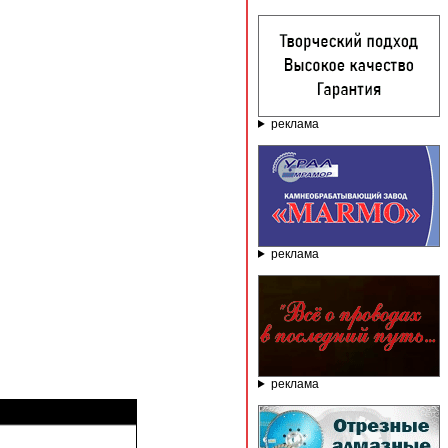
реклама
реклама
реклама