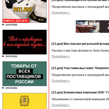
[13-дек] Производители гробов на выст
Продолжение рассказа о прошедшей выс
Подробнее »
реклама
[13-дек] Мастерская ритуальной флор
Рассказ о мастере-флористе Анне Куле
реклама
Подробнее »
[13-дек] Участники выставки "Некропо
Продолжение рассказа о прошедшей выс
Подробнее »
реклама
[13-дек] Клининговая компания ООО "Г
Объявление от клининговой компании О
Подробнее »