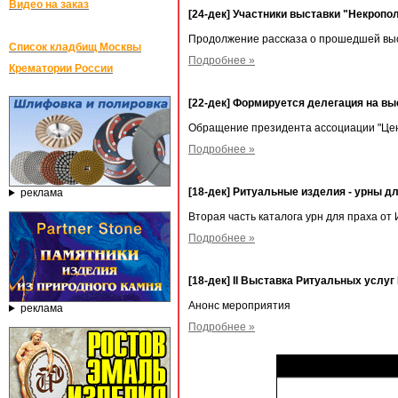
Видео на заказ
[24-дек] Участники выставки "Некропо
Продолжение рассказа о прошедшей выс
Список кладбищ Москвы
Подробнее »
Крематории России
[22-дек] Формируется делегация на выс
Обращение президента ассоциации "Це
Подробнее »
[18-дек] Ритуальные изделия - урны дл
реклама
Вторая часть каталога урн для праха от
Подробнее »
[18-дек] II Выставка Ритуальных услуг
Анонс мероприятия
реклама
Подробнее »