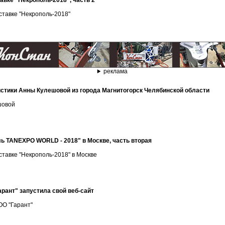
авке "Некрополь-2018", часть 2
тавке "Некрополь-2018"
реклама
истики Анны Кулешовой из города Магнитогорск Челябинской области
шовой
ль TANEXPO WORLD - 2018" в Москве, часть вторая
тавке "Некрополь-2018" в Москве
арант" запустила свой веб-сайт
ОО "Гарант"