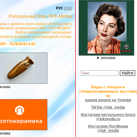
РУС
ENG
Ритуальный блог ЛУК-Медиа
алы с данного блога можно использовать
сьменного разрешения ООО "ЛУК-МЕДИА".
Любое копирование запрещено.
в блога возможно на возмездной основе.
-53-440, САЙТ
https://stanok-graver.ru
- РЕКЛАМОДАТЕЛЬ ИП Павленко С.В.
реклама
клама
Видео с похорон и
специализированных выставок
на
нашем канале на Youtube
TikTok @luk_media
Инстаграм ритуального блога
@lukmedia.ru
Инстаграм Лук-Медиа
@luk_media
клама