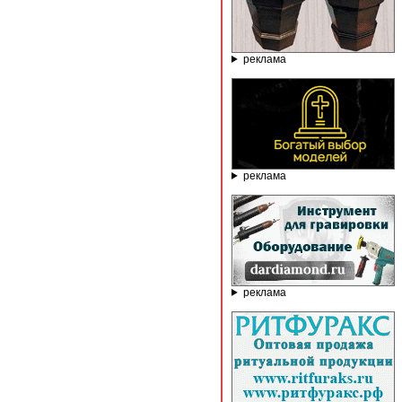
реклама
реклама
реклама