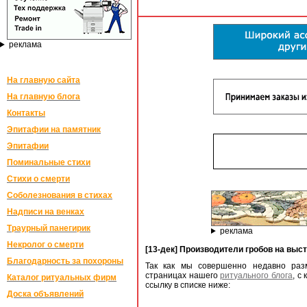
реклама
На главную сайта
На главную блога
Контакты
Эпитафии на памятник
Эпитафии
Поминальные стихи
Стихи о смерти
Соболезнования в стихах
Надписи на венках
Траурный панегирик
реклама
Некролог о смерти
[13-дек] Производители гробов на выст
Благодарность за похороны
Так как мы совершенно недавно раз
страницах нашего
ритуального блога
, с
Каталог ритуальных фирм
ссылку в списке ниже:
Доска объявлений