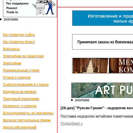
реклама
На главную сайта
На главную блога
Контакты
Эпитафии на памятник
Эпитафии
Поминальные стихи
Стихи о смерти
Соболезнования в стихах
Надписи на венках
Траурный панегирик
реклама
Некролог о смерти
[28-дек] "Руксин Гранит" - недорогие 
Благодарность за похороны
Поставка недорогих китайских памятников
Каталог ритуальных фирм
Подробнее »
Доска объявлений