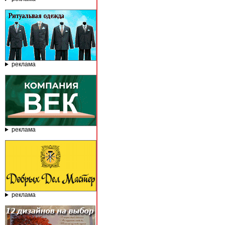
реклама
реклама
реклама