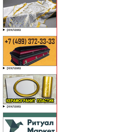
реклама
реклама
реклама