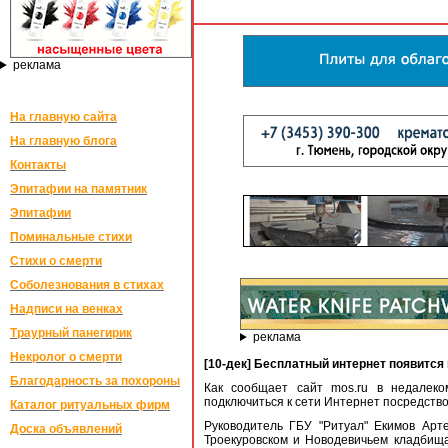
реклама
На главную сайта
На главную блога
Контакты
Эпитафии на памятник
Эпитафии
Поминальные стихи
Стихи о смерти
Соболезнования в стихах
Надписи на венках
Траурный панегирик
реклама
Некролог о смерти
[10-дек] Бесплатный интернет появитс
Благодарность за похороны
Как сообщает сайт mos.ru в недалек
подключиться к сети Интернет посредство
Каталог ритуальных фирм
Руководитель ГБУ "Ритуал" Екимов Арт
Доска объявлений
Троекуровском и Новодевичьем кладбищах