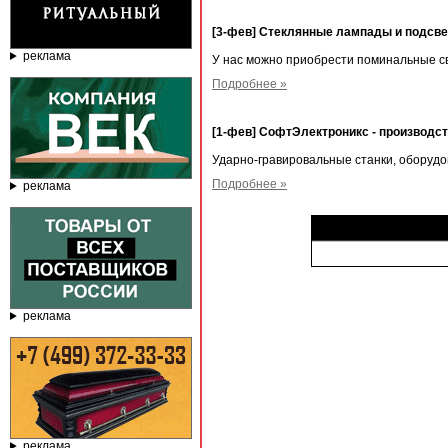
[3-фев] Стеклянные лампады и подсв
реклама
У нас можно приобрести поминальные св
Подробнее »
[1-фев] СофтЭлектроникс - производс
Ударно-гравировальные станки, оборудо
Подробнее »
реклама
реклама
реклама