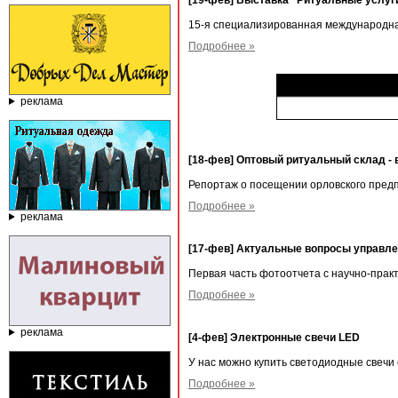
[19-фев] Выставка "Ритуальные услуг
15-я специализированная международная
Подробнее »
реклама
[18-фев] Оптовый ритуальный склад - 
Репортаж о посещении орловского предп
Подробнее »
реклама
[17-фев] Актуальные вопросы управл
Первая часть фотоотчета с научно-прак
Подробнее »
реклама
[4-фев] Электронные свечи LED
У нас можно купить светодиодные свеч
Подробнее »