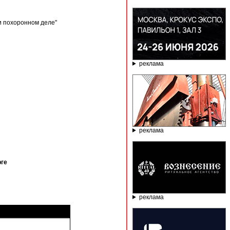
и похоронном деле"
реклама
реклама
рге
реклама