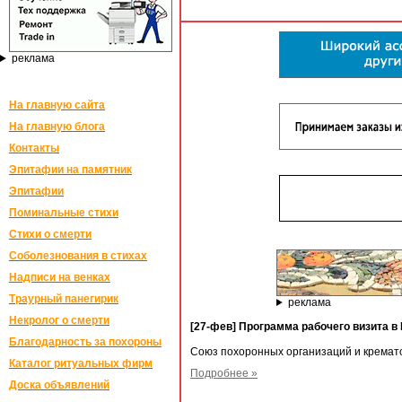
реклама
На главную сайта
На главную блога
Контакты
Эпитафии на памятник
Эпитафии
Поминальные стихи
Стихи о смерти
Соболезнования в стихах
Надписи на венках
Траурный панегирик
реклама
Некролог о смерти
[27-фев] Программа рабочего визита в
Благодарность за похороны
Союз похоронных организаций и кремато
Каталог ритуальных фирм
Подробнее »
Доска объявлений