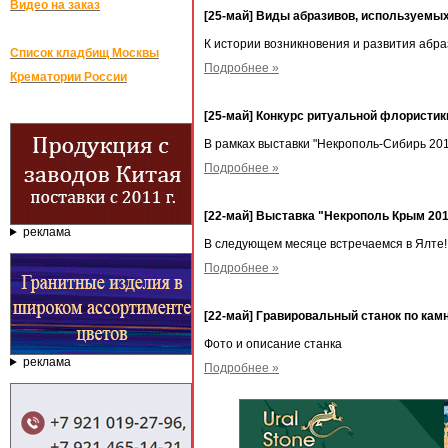
Видео на заказ
[25-май] Виды абразивов, используемы
К истории возникновения и развития абр
Список кладбищ Москвы
Подробнее »
Крематории России
[25-май] Конкурс ритуальной флорист
В рамках выставки "Некрополь-Сибирь 201
Подробнее »
[22-май] Выставка "Некрополь Крым 20
реклама
В следующем месяце встречаемся в Ялте!
Подробнее »
[22-май] Гравировальный станок по ка
Фото и описание станка
реклама
Подробнее »