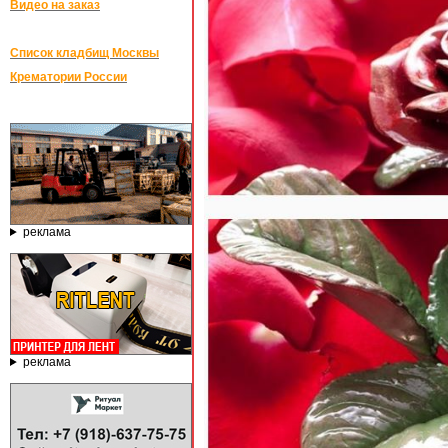
Видео на заказ
Список кладбищ Москвы
Крематории России
реклама
реклама