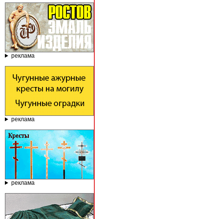
реклама
реклама
реклама