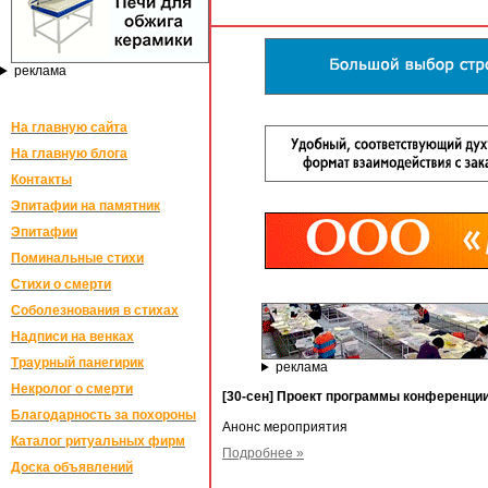
реклама
На главную сайта
На главную блога
Контакты
Эпитафии на памятник
Эпитафии
Поминальные стихи
Стихи о смерти
Соболезнования в стихах
Надписи на венках
Траурный панегирик
реклама
Некролог о смерти
[30-сен] Проект программы конференц
Благодарность за похороны
Анонс мероприятия
Каталог ритуальных фирм
Подробнее »
Доска объявлений