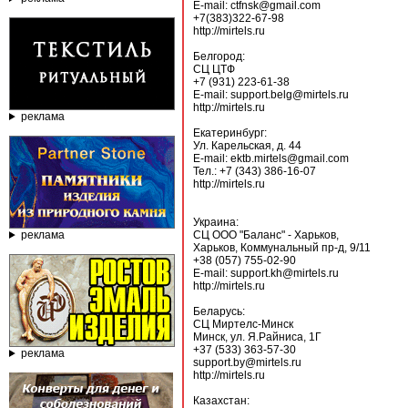
E-mail: ctfnsk@gmail.com
+7(383)322-67-98
http://mirtels.ru
Белгород:
СЦ ЦТФ
+7 (931) 223-61-38
E-mail: support.belg@mirtels.ru
http://mirtels.ru
реклама
Екатеринбург:
Ул. Карельская, д. 44
E-mail: ektb.mirtels@gmail.com
Тел.: +7 (343) 386-16-07
http://mirtels.ru
Украина:
реклама
СЦ ООО "Баланс" - Харьков,
Харьков, Коммунальный пр-д, 9/11
+38 (057) 755-02-90
E-mail: support.kh@mirtels.ru
http://mirtels.ru
Беларусь:
СЦ Миртелс-Минск
Минск, ул. Я.Райниса, 1Г
+37 (533) 363-57-30
реклама
support.by@mirtels.ru
http://mirtels.ru
Казахстан: