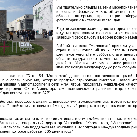
Мы тщательно следим за этим мероприятием
и всегда информируем Вас об экспонатах и
обзоры, интервью, презентации обору
фотографии с выставочных стендов.
Еще не закончив размещение материалов о 
году, мы приступаем к освещению этого ит
завершил свою работу в Вероне ровно недел
В 54-ой выставке "Marmomac" приняли учас
стран и 1650 компаний из 61 страны. Пос
комплексе Veronafiere суббота стала днем 
области натурального камня, машин, тех
дизайна. Увеличение числа иностранны
впечатляющую международную роль форума.
анезе заявил: "Этот 54 "Marmomac" достиг всех поставленных целей.
х в области обучения, которые продемонстрировала выставка. Наполнит
nfindustria Marmomacchine" в сети PNA, чтобы продвигать уникальное качес
вом торговли ICE и Министерством экономического развития в целях ко
 для встреч в формате B2B".
работами передового дизайна, инновациями и экспериментами в этом году, п
mac" - сейчас мы готовим о нём отдельный репортаж с видеороликом, кото
нерам, архитекторам и торговым операторам глубже понять, как технол
антовани, генеральный директор Veronafiere. "Кроме того, "Marmomac" -
 В частности, она поддерживает компании в их подходе к международным ры
мней, которое работает 365 дней в году"