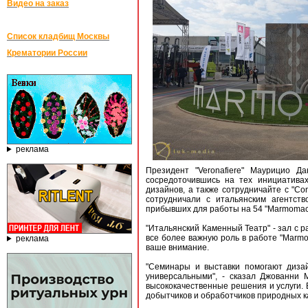
Видео на заказ
Список кладбищ Москвы
Крематории России
реклама
Президент "Veronafiere" Маурицио Д
сосредоточившись на тех инициатива
дизайнов, а также сотрудничайте с "Co
сотрудничали с итальянским агентст
прибывших для работы на 54 "Marmomac"
"Итальянский Каменный Театр" - зал с 
все более важную роль в работе "Marmo
реклама
ваше внимание.
"Семинары и выставки помогают дизай
универсальными", - сказал Джованни М
высококачественные решения и услуги.
добытчиков и обработчиков природных ка