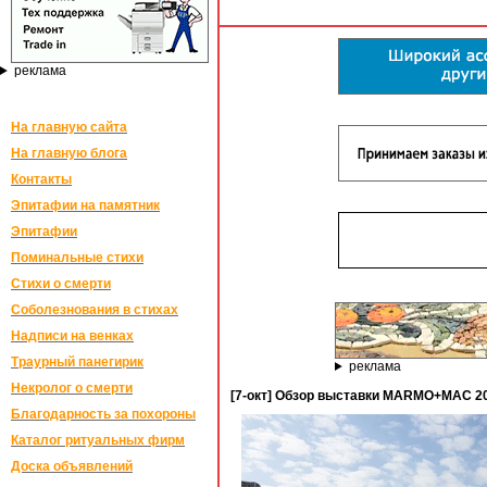
реклама
На главную сайта
На главную блога
Контакты
Эпитафии на памятник
Эпитафии
Поминальные стихи
Стихи о смерти
Соболезнования в стихах
Надписи на венках
Траурный панегирик
реклама
Некролог о смерти
[7-окт] Обзор выставки MARMO+MAC 20
Благодарность за похороны
Каталог ритуальных фирм
Доска объявлений