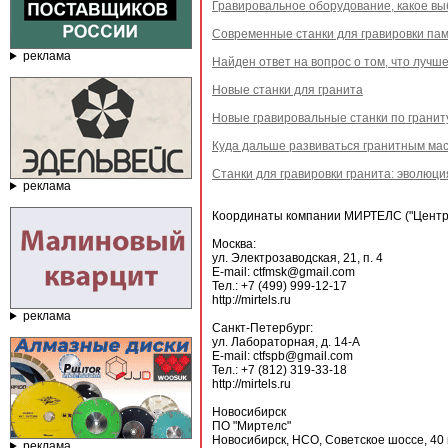
Гравировальное оборудование, какое в
Современные станки для гравировки пам
реклама
Найден ответ на вопрос о том, что лучш
Новые станки для гранита
Новые гравировальные станки по гранит
Куда дальше развиваться гранитным ма
Станки для гравировки гранита: эволюци
реклама
Координаты компании МИРТЕЛС ("Центр 
Москва:
ул. Электрозаводская, 21, п. 4
E-mail: ctfmsk@gmail.com
Тел.: +7 (499) 999-12-17
http://mirtels.ru
реклама
Санкт-Петербург:
ул. Лабораторная, д. 14-А
E-mail: ctfspb@gmail.com
Тел.: +7 (812) 319-33-18
http://mirtels.ru
Новосибирск
ПО "Миртелс"
Новосибирск, НСО, Советское шоссе, 40 
реклама