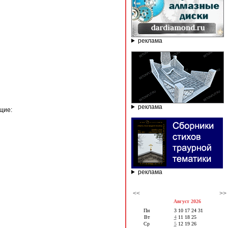
реклама
реклама
щие:
реклама
<<
>>
Август 2026
Пн
3
10
17
24
31
Вт
4
11
18
25
Ср
5
12
19
26