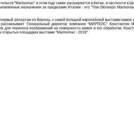
ельств "Marmomac" в этом году также расширяется в Китае, в частности в Ша
тановленные назначения за пределами Италии - это "Tise-Stonexpo Marmomac" в
ервый репортаж из Вероны, с самой большой европейской выставки камня и
е рассказывает Генеральный директор компании "МИРТЕЛС" Константин М
в для переноса изображений на поверхность камня и его обработки. Конст
х открытых площадках выставки "Marmomac - 2019".