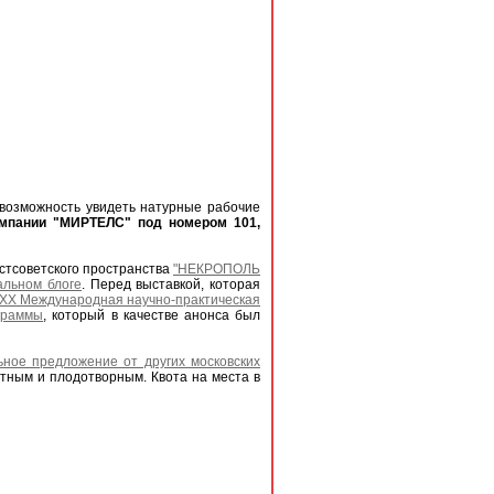
возможность увидеть натурные рабочие
омпании "МИРТЕЛС" под номером 101,
остсоветского пространства
"НЕКРОПОЛЬ
альном блоге
. Перед выставкой, которая
XX Международная научно-практическая
граммы
, который в качестве анонса был
ное предложение от других московских
тным и плодотворным. Квота на места в