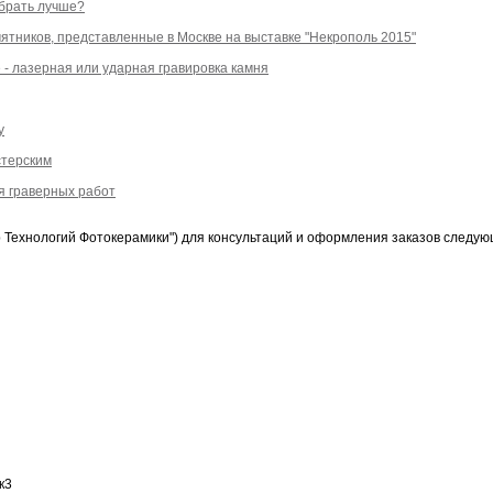
ыбрать лучше?
ятников, представленные в Москве на выставке "Некрополь 2015"
е - лазерная или ударная гравировка камня
у
стерским
я граверных работ
Технологий Фотокерамики") для консультаций и оформления заказов следую
к3