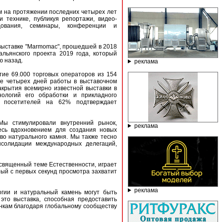
 на протяжении последних четырех лет
 технике, публикуя репортажи, видео-
дования, семинары, конференции и
выставке "Marmomac", прошедшей в 2018
альянского проекта 2019 года, который
ю назад.
реклама
тие 69.000 торговых операторов из 154
ле четырех дней работы в выставочном
закрытия всемирно известной выставки в
нологий его обработки и прикладного
х посетителей на 62% подтверждает
 Мы стимулировали внутренний рынок,
реклама
есь вдохновением для создания новых
тво натурального камня. Мы также тесно
нсолидации международных делегаций,
освященный теме Естественности, играет
рый с первых секунд просмотра захватит
реклама
огии и натуральный камень могут быть
 это выставка, способная предоставить
нкам благодаря глобальному сообществу