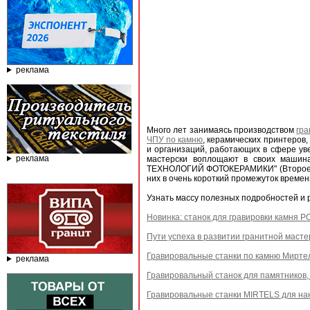
реклама
Много лет занимаясь производством
гра
ЧПУ по камню
, керамических принтеров,
и организаций, работающих в сфере ув
реклама
мастерски воплощают в своих машина
ТЕХНОЛОГИЙ ФОТОКЕРАМИКИ" (Второе на
них в очень короткий промежуток времени
Узнать массу полезных подробностей и р
Новинка: станок для гравировки камня 
Пути успеха в развитии гранитной масте
Гравировальные станки по камню Мирте
реклама
Гравировальный станок для памятников, 
Гравировальные станки MIRTELS для на