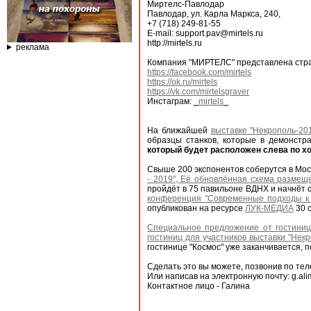
Миртелс-Павлодар
Павлодар, ул. Карла Маркса, 240,
+7 (718) 249-81-55
E-mail: support.pav@mirtels.ru
http://mirtels.ru
реклама
Компания "МИРТЕЛС" представлена стра
https://facebook.com/mirtels
https://ok.ru/mirtels
https://vk.com/mirtelsgraver
Инстаграм:
_mirtels_
На ближайшей
выставке "Некрополь-20
образцы станков, которые в демонст
который будет расположен слева по хо
Свыше 200 экспонентов соберутся в Мос
- 2019", Её обновлённая схема размещ
пройдёт в 75 павильоне ВДНХ и начнёт с
конференция "Современные подходы к
опубликован на ресурсе
ЛУК-МЕДИА
30 
Специальное предложение от гостиницы
гостиниц для участников выставки "Некр
гостинице "Космос" уже заканчивается,
Сделать это вы можете, позвонив по теле
Или написав на электронную почту: g.ali
Контактное лицо - Галина