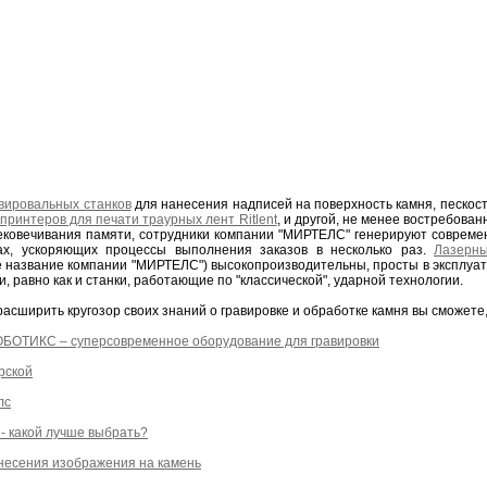
вировальных станков
для нанесения надписей на поверхность камня, пескос
принтеров для печати траурных лент Ritlent
, и другой, не менее востребова
ековечивания памяти, сотрудники компании "МИРТЕЛС" генерируют соврем
х, ускоряющих процессы выполнения заказов в несколько раз.
Лазерны
звание компании "МИРТЕЛС") высокопроизводительны, просты в эксплуатац
, равно как и станки, работающие по "классической", ударной технологии.
асширить кругозор своих знаний о гравировке и обработке камня вы сможете,
РОБОТИКС – суперсовременное оборудование для гравировки
рской
лс
- какой лучше выбрать?
несения изображения на камень