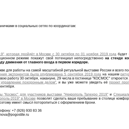
ничками в социальных сетях по координатам:
19", которая пройдёт в Москве с 30 октября по 01 ноября 2019 года
будет 
рационном режиме покажут свой потенциал непосредственно
на стенде к
ду движения от главного входа в первом коридоре.
кве для работы на самой масштабной ритуальной выставке России и всего п
ения экспонентов была опубликована 5 сентября 2019 года
на нашем
риту
вою работу 30 октября, накануне, 29 числа в гостинице "КОСМОС" откроется
 управлению похоронным делом"
, и вы уже можете увидеть её
проект про
сентября.
 "Космос" для участников выставки "Некрополь Tanexpo 2019"
и
Специаль
ополь-2019" в Москве
позволят сделать ваше пребывание в столице комфор
 поэтому имеет смысл поторопиться с оформлением брони.
фону: +7 (926) 930 83 36
mova@pogostite.ru