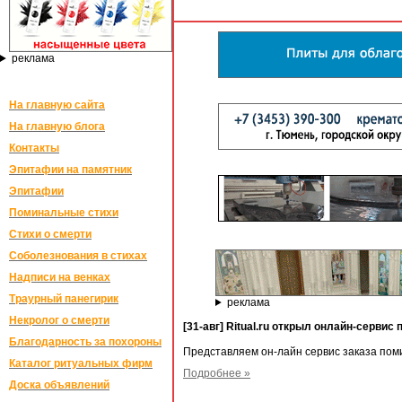
реклама
На главную сайта
На главную блога
Контакты
Эпитафии на памятник
Эпитафии
Поминальные стихи
Стихи о смерти
Соболезнования в стихах
Надписи на венках
Траурный панегирик
реклама
Некролог о смерти
[31-авг] Ritual.ru открыл онлайн-серви
Благодарность за похороны
Представляем он-лайн сервис заказа пом
Каталог ритуальных фирм
Подробнее »
Доска объявлений