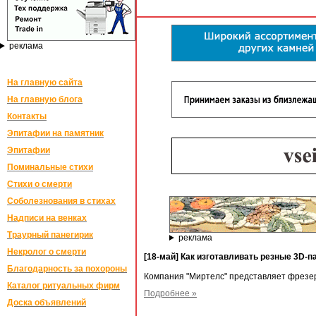
реклама
На главную сайта
На главную блога
Контакты
Эпитафии на памятник
Эпитафии
Поминальные стихи
Стихи о смерти
Соболезнования в стихах
Надписи на венках
Траурный панегирик
реклама
Некролог о смерти
[18-май] Как изготавливать резные 3D-п
Благодарность за похороны
Компания "Миртелс" представляет фрезе
Каталог ритуальных фирм
Подробнее »
Доска объявлений