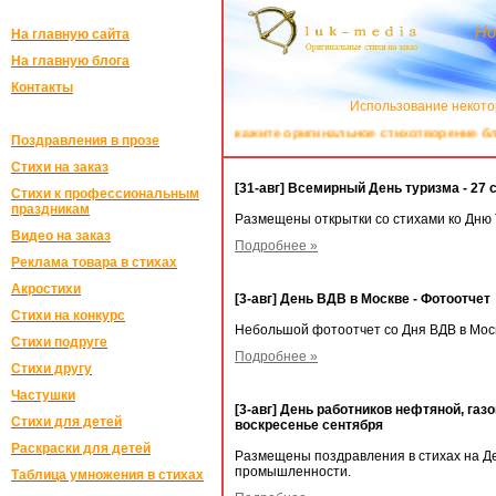
Но
На главную сайта
На главную блога
Контакты
Использование некото
Закажите оригинальное стихотворение близ
Поздравления в прозе
Стихи на заказ
[31-авг] Всемирный День туризма - 27 
Стихи к профессиональным
праздникам
Размещены открытки со стихами ко Дню 
Видео на заказ
Подробнее »
Реклама товара в стихах
Акростихи
[3-авг] День ВДВ в Москве - Фотоотчет
Стихи на конкурс
Небольшой фотоотчет со Дня ВДВ в Москв
Стихи подруге
Подробнее »
Стихи другу
Частушки
[3-авг] День работников нефтяной, га
Стихи для детей
воскресенье сентября
Раскраски для детей
Размещены поздравления в стихах на Де
промышленности.
Таблица умножения в стихах