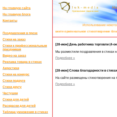
Но
На главную сайта
На главную блога
Контакты
Использование некото
Закажите оригинальное стихотворение близко
Поздравления в прозе
Стихи на заказ
[28-июн] День работника торговли (4-о
Стихи к профессиональным
праздникам
Мы разместили поздравления в стихах н
Видео на заказ
Подробнее »
Реклама товара в стихах
Акростихи
[28-июн] Слова благодарности в стиха
Стихи на конкурс
На сайте размещены стихотворения на 
Стихи подруге
Подробнее »
Стихи другу
Частушки
Стихи для детей
Раскраски для детей
Таблица умножения в стихах