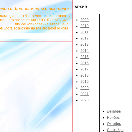
АРХИВ
ании и фотоотчеты с выставок
алы с данного блога можно использовать
2009
сьменного разрешения ООО "ЛУК-МЕДИА".
Любое копирование запрещено.
2010
в блога возможно на возмездной основе.
2011
2012
2013
2014
2015
2016
2017
2018
2019
2020
2021
2023
Декабрь
Ноябрь
Октябрь
Сентябрь