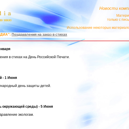
Новости комп
Матери
только с пи
Использование некоторых материало
А":
Поздравления на заказ в стихах
Января
ния в стихах на День Российской Печати.
 - 1 Июня
народный день защиты детей.
нь окружающей среды) - 5 Июня
дравление экологам.