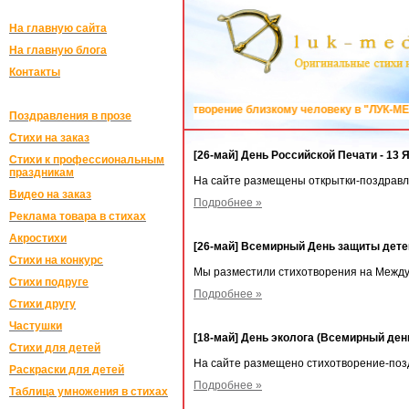
На главную сайта
На главную блога
Контакты
Закажите оригинальное стихотворение близкому человеку в "ЛУК-МЕДИ
Поздравления в прозе
Стихи на заказ
[26-май] День Российской Печати - 13 
Стихи к профессиональным
праздникам
На сайте размещены открытки-поздравле
Видео на заказ
Подробнее »
Реклама товара в стихах
Акростихи
[26-май] Всемирный День защиты детей
Стихи на конкурс
Мы разместили стихотворения на Между
Стихи подруге
Подробнее »
Стихи другу
Частушки
[18-май] День эколога (Всемирный де
Стихи для детей
На сайте размещено стихотворение-поз
Раскраски для детей
Подробнее »
Таблица умножения в стихах