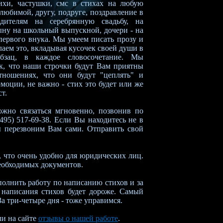
тихи, частушки, смс в стихах на любую
 любимой, другу, подруге, поздравление в
одителям на серебрянную свадьбу, на
ыну на школьный выпускной, дочери - на
первого внука. Мы умеем писать прозу и
лаем это, вкладывая кусочек своей души в
бзац, в каждое словосочетание. Мы
ак, что наши строчки будут Вам приятны
тношениях, что они будут "цеплять" и
моции, не важно - стих это будет или же
ст.
жно связаться мгновенно, позвонив по
495) 517-69-38. Если Вы находитесь не в
ы перезвоним Вам сами. Отправить свой
 что очень удобно для юридических лиц.
необходимых документов.
олнить работу по написанию стихов и за
 написания стихов будет дороже. Самый
а три-четыре дня - тоже управимся.
ли на сайте
отзывы о нашей работе
.