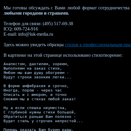
Мы готовы обсуждать с Вами любой формат сотрудничества
любыми городами и странами.
Телефон для связи: (495) 517-69-38
ICQ: 609-724-916
E-mail: info@luk-media.ru
Здесь можно увидеть образцы
стихов к профессиональным пр
В картинке на этой странице использовано стихотворение:
Анапестом, дактилем, хореем,

Выполняем на заказ стихи,

Ямбом мы вам душу обогреем - 

Будут строки звонкие легки...

В форме амфибрахия и срочно,

Иногда, порою - через час

Описать и с юмором, и точно

Сможем мы в стихах любой заказ!

Ну а если спешка неуместна,

С глубиной нужны стихи большой,

Обратиться раньше Вам полезно -

Будет стиль у строчек непростой...

Помощь оказать Вам будем рады,
