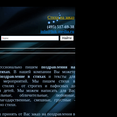
Стихи на заказ
(495) 517-69-38
info@luk-media.ru
ессионально пишем
поздравления на
тихах
. В нашей компании Вы можете
поздравление в стихах
и тексты для
х мероприятий. Мы пишем стихи в
х стилях - от строгих и пафосных до
ля детей. Мы можем написать для Вас
тельные, обличительные, любовные,
лагодарственные, смешные, грустные -
но стихи.
принять от Вас заказ на поздравления в