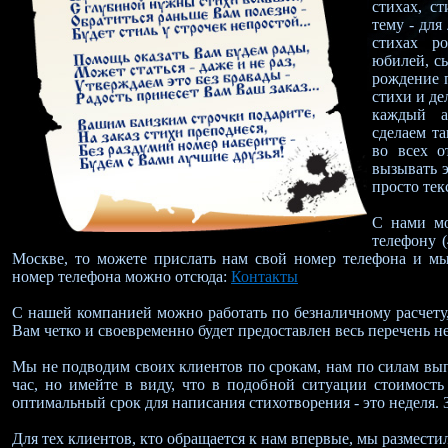
стихах, с
тему - для
стихах р
юбилей, с
рождение 
стихи и де
каждый а
сделаем т
во всех о
вызывать э
просто тек
С нами мо
телефону (
Москве, то можете прислать нам свой номер телефона и м
номер телефона можно отсюда:
Контакты
С нашей компанией можно работать по безналичному расчету,
Вам четко и своевременно будет предоставлен весь перечень 
Мы не подводим своих клиентов по срокам, нам по силам вып
час, но имейте в виду, что в подобной ситуации стоимость
оптимальный срок для написания стихотворения - это неделя. З
Для тех клиентов, кто обращается к нам впервые, мы размести