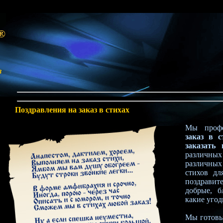
в
Поздравления на заказ в стихах
Мы проф
заказ в с
заказать 
различны
различны
стихов д
поздрави
добрые, б
какие угод
Мы готовы 