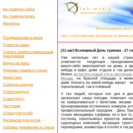
Н
На главную сайта
На главную блога
Контакты
Использование некот
Закажите оригинальное стихотворение близкому человеку в "
Поздравления в прозе
Стихи на заказ
[31-авг] Всемирный День туризма - 27 с
Стихи к профессиональным
праздникам
Уже несколько лет в нашей стран
отмечается тенденция праздновани
Видео на заказ
какого-либо мероприятия не дома, а гд
нибудь в кафе, доме отдыха и так дале
Реклама товара в стихах
Можно
встретить новый год в ресторане
Акростихи
Москве
, на Красной площади, а можн
даже поехать на какой-нибудь курорт - к
Стихи на конкурс
горнолыжный, так и пляжный.
Стихи подруге
У тех людей, которые изо дня в ден
организуют наши поездки, помогают н
Стихи другу
не заморачиваться с билетами, визами
Частушки
бронированием гостиничных номеров, ес
профессиональный праздник - День Тури
Стихи для детей
только менеджеры турфирм, но и все те,
гостиниц, горнолыжных курортов, авиак
Раскраски для детей
судоходных компаний, катающие турист
переводчики, аниматоры в отелях и так д
Таблица умножения в стихах