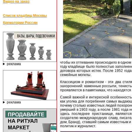
Видео на заказ
Список кладбищ Москвы
Крематории России
чтобы их отпевание происходило в одном 
реклама
году кладбище было полностью заполнено,
договора которых истек. После 1952 год
семейные могилы.
Классицизм и романтизм - эти два стил
захоронений: каменные россыпи, тенисты
проявляется в памятниках, что находятся
Самой важной и интересной особенностью
как уголка для погребения самых выдающи
реклама
почему столько известных людей похорон
умерший в 1903 году, а после 1981 года
здесь последнее пристанище, являютс
создателю международную славу, писате
дом, Бранд), ставший самым известным и
политик и журналист.