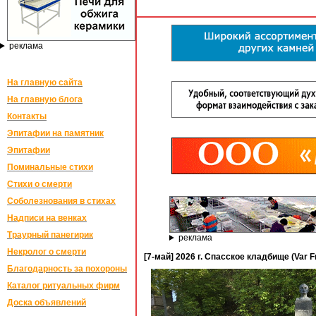
реклама
На главную сайта
На главную блога
Контакты
Эпитафии на памятник
Эпитафии
Поминальные стихи
Стихи о смерти
Соболезнования в стихах
Надписи на венках
Траурный панегирик
реклама
Некролог о смерти
[7-май] 2026 г. Спасское кладбище (Var F
Благодарность за похороны
Каталог ритуальных фирм
Доска объявлений