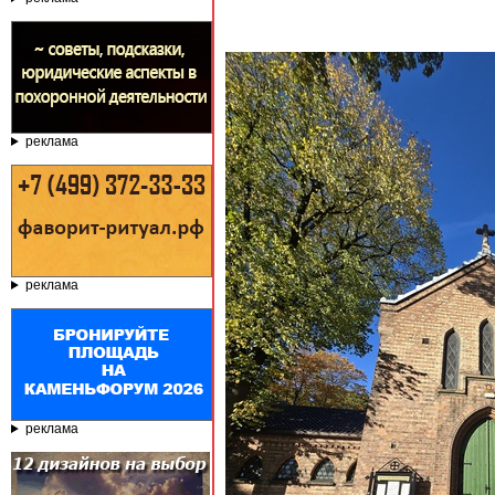
реклама
реклама
реклама