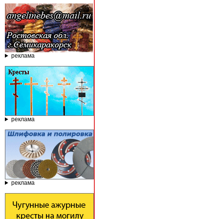
реклама
реклама
реклама