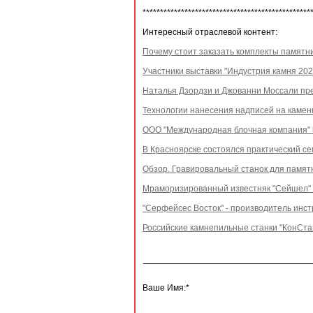
************************************************
Интересный отраслевой контент:
Почему стоит заказать комплекты памятни
Участники выставки "Индустрия камня 2023
Наталья Дзордзи и Джованни Моссали пре
Технологии нанесения надписей на камен
ООО "Международная блочная компания" п
В Красноярске состоялся практический с
Обзор. Гравировальный станок для памят
Мраморизированный известняк "Сейшел" -
"Серфейсес Восток" - производитель инст
Российские камнепильные станки "КонСта
Ваше Имя:*