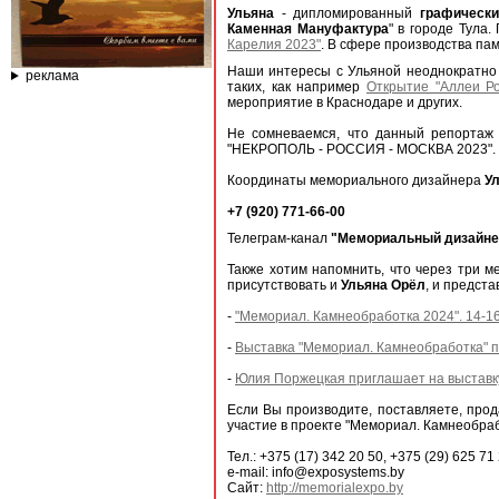
Ульяна
- дипломированный
графически
Каменная Мануфактура
" в городе Тула
Карелия 2023"
. В сфере производства па
Наши интересы с Ульяной неоднократно 
реклама
таких, как например
Открытие "Аллеи Р
мероприятие в Краснодаре и других.
Не сомневаемся, что данный репортаж 
"НЕКРОПОЛЬ - РОССИЯ - МОСКВА 2023".
Координаты мемориального дизайнера
У
+7 (920) 771-66-00
Телеграм-канал
"Мемориальный дизайне
Также хотим напомнить, что через три м
присутствовать и
Ульяна Орёл
, и предста
-
"Мемориал. Камнеобработка 2024". 14-16
-
Выставка "Мемориал. Камнеобработка" пр
-
Юлия Поржецкая приглашает на выставк
Если Вы производите, поставляете, прод
участие в проекте "Мемориал. Камнеобраб
Тел.: +375 (17) 342 20 50, +375 (29) 625 71
e-mail: info@exposystems.by
Сайт:
http://memorialexpo.by