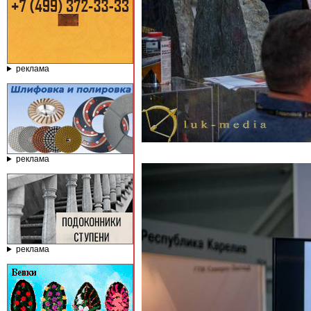
реклама
реклама
реклама