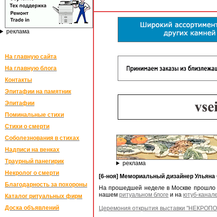
реклама
На главную сайта
На главную блога
Контакты
Эпитафии на памятник
Эпитафии
Поминальные стихи
Стихи о смерти
Соболезнования в стихах
Надписи на венках
Траурный панегирик
реклама
Некролог о смерти
[6-ноя] Мемориальный дизайнер Ульяна
Благодарность за похороны
На прошедшей неделе в Москве прошло 
нашем
ритуальном блоге
и на
ютуб-канал
Каталог ритуальных фирм
Доска объявлений
Церемония открытия выставки "НЕКРОПОЛЬ