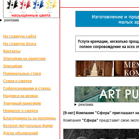
реклама
На главную сайта
На главную блога
Контакты
Эпитафии на памятник
Эпитафии
Поминальные стихи
Стихи о смерти
Соболезнования в стихах
Надписи на венках
Траурный панегирик
реклама
Некролог о смерти
[9-окт] Компания "Сфера" приглашает н
Благодарность за похороны
Компания
"Сфера"
представит свою экспо
Каталог ритуальных фирм
Доска объявлений