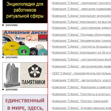
-
Компания "Сфера" - предлагает портреты
-
Компания "Сфера" - имитация гравировк
-
Компания "Сфера" предлагает крупнофо
-
Компания "Сфера" приглашает на выстав
реклама
-
Компания "Сфера" - изготовление адре
-
Компания "Сфера". Продажа оборудован
-
Компания "Сфера". Керамические тонер
-
Компания "Сфера" - портреты больших р
-
Компания "Сфера" приглашает на 30-ю 
реклама
-
Компания "Сфера" - нестандартные форм
-
Компания "Сфера" - металлические рамки
-
ООО "Сфера" - производитель ритуальны
-
Компания "СФЕРА" - металлофото, класс
-
Компания "Сфера". Декорации к памятни
реклама
-
Компания "Сфера". Портреты в золотых 
-
Компания "Сфера". Портрет-барельеф;
-
Компания "Сфера". Художественные ком