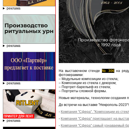
реклама
реклама
На выставочном стенде
№ 306
на ряду
фотокерамики:
– Модульные композиции из стекла;
– Композиции из стекла с декором;
реклама
– Портрет-барельеф из стекла;
– Портреты сложной формы.
Новые материалы, технологии создания п
До встречи на выставке "Некрополь-2023"!
-
Компания "Сфера". "Композиции из стекл
-
Компания "Сфера" приглашает на выстав
реклама
-
Компания "Сфера" самый узнаваемый бр