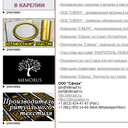
-
Керамические накладки и вкладки в цвет
реклама
-
ООО "СФЕРА" - керамическая вкладка в ц
-
ООО "СФЕРА" - примеры оформления зах
-
Компания "СФЕРА" - декорированные пор
-
Компания "Сфера" из Санкт-Петербурга,
-
Предприятие "Сфера" - компания по про
реклама
-
Участники выставки "НЕКРОПОЛЬ-TANEXPO
-
Производство заготовок для ритуальных
-
Имитация гравировки, выполненная по т
-
Компания "Сфера". Портреты на стекле.
ООО "Сфера"
реклама
gni@sferapf.ru
part@sferapf.ru
http://sferapf.ru/
https://sferazakaz.ru
+7 (812) 424-47-47 (Раб.)
+7 (981) 955-14-60 (Моб./WhatsApp/Viber)
реклама