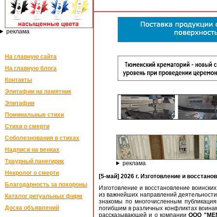
реклама
На главную сайта
На главную блога
Контакты
Эпитафии на памятник
Эпитафии
Поминальные стихи
Стихи о смерти
Соболезнования в стихах
Надписи на венках
Траурный панегирик
реклама
Некролог о смерти
[5-май] 2026 г. Изготовление и восста
Благодарность за похороны
Изготовление и восстановление воинских
из важнейших направлений деятельност
Каталог ритуальных фирм
знакомы по многочисленным публикация
Доска объявлений
погибшим в различных конфликтах воина
рассказывающей и о компании
ООО "МЕ