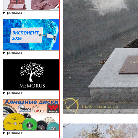
реклама
реклама
реклама
реклама