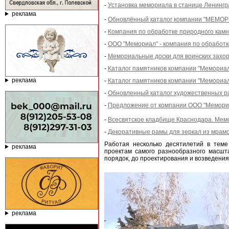
-
Установка мемориала в станице Ленинг
реклама
-
Обновлённый каталог компании "МЕМОРИА
-
Компания по обработке природного камн
-
ООО "Мемориал" - компания по обработк
-
Мемориальные доски для воинских захо
-
Каталог памятников компании "Мемориал
реклама
-
Каталог памятников компании "Мемориал
-
Обновленный каталог художественных ра
-
Предложение от компании ООО "Мемориа
-
Всесвятское кладбище Краснодара. Мем
-
Декоративные рамы для зеркал из мрамо
Работая несколько десятилетий в тем
реклама
проектам самого разнообразного масшт
порядок, до проектирования и возведени
реклама