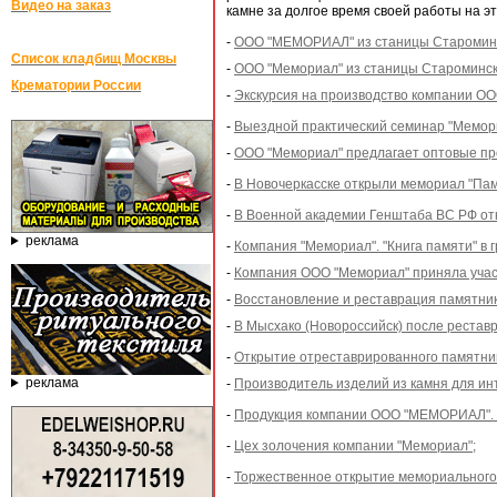
Видео на заказ
камне за долгое время своей работы на э
-
ООО "МЕМОРИАЛ" из станицы Староминск
Список кладбищ Москвы
-
ООО "Мемориал" из станицы Староминско
Крематории России
-
Экскурсия на производство компании ОО
-
Выездной практический семинар "Мемори
-
ООО "Мемориал" предлагает оптовые пр
-
В Новочеркасске открыли мемориал "Пам
-
В Военной академии Генштаба ВС РФ от
реклама
-
Компания "Мемориал". "Книга памяти" в г
-
Компания ООО "Мемориал" приняла учас
-
Восстановление и реставрация памятни
-
В Мысхако (Новороссийск) после рестав
-
Открытие отреставрированного памятник
реклама
-
Производитель изделий из камня для ин
-
Продукция компании ООО "МЕМОРИАЛ". П
-
Цех золочения компании "Мемориал";
-
Торжественное открытие мемориального 