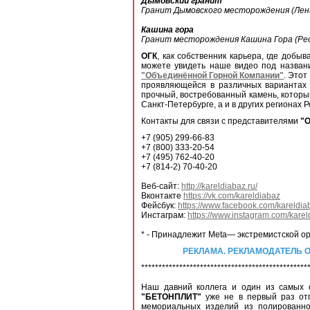
Дымовский гранит
Гранит Дымовского месторождения (Лени
Кашина гора
Гранит месторождения Кашина Гора (Рес
ОГК
, как собственник карьера, где доб
можете увидеть наше видео под назва
"Объединённой Горной Компании"
. Этот
проявляющейся в различных вариантах о
прочный, востребованный камень, которы
Санкт-Петербурге, а и в других регионах Р
Контакты для связи с представителями
"О
+7 (905) 299-66-83
+7 (800) 333-20-54
+7 (495) 762-40-20
+7 (814-2) 70-40-20
Веб-сайт:
http://kareldiabaz.ru/
Вконтакте
https://vk.com/kareldiabaz
Фейсбук:
https://www.facebook.com/kareldiab
Инстаграм:
https://www.instagram.com/karel
* - Принадлежит Meta— экстремистской о
РЕКЛАМА. РЕКЛАМОДАТЕЛЬ ООО ОГК
************************************************
Наш давний коллега и один из самых 
"БЕТОНПЛИТ"
уже не в первый раз отп
мемориальных изделий из полированно