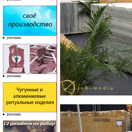
реклама
реклама
реклама