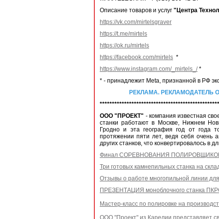
Описание товаров и услуг
"Центра Техно
https://vk.com/mirtelsgraver
https://t.me/mirtels
https://ok.ru/mirtels
https://facebook.com/mirtels
*
https://www.instagram.com/_mirtels_/
*
* - принадлежит Meta, признанной в РФ э
РЕКЛАМА. РЕКЛАМОДАТЕЛЬ ООО "МИР
************************************************
ООО "ПРОЕКТ"
- компания известная сво
станки работают в Москве, Нижнем Нов
Гродно и эта география год от года 
протяжении пяти лет, ведя себя очень 
других станков, что конвертировалось в 
Финал СОРЕВНОВАНИЯ ПОЛИРОВЩИКОВ 
Три готовых камнепильных станка на скла
Отзывы о работе многопильной линии для
ПРЕЗЕНТАЦИЯ моноблочного станка ПКРС 
Мастер-класс по полировке на производст
ООО "Проект" из Карелии представляет св