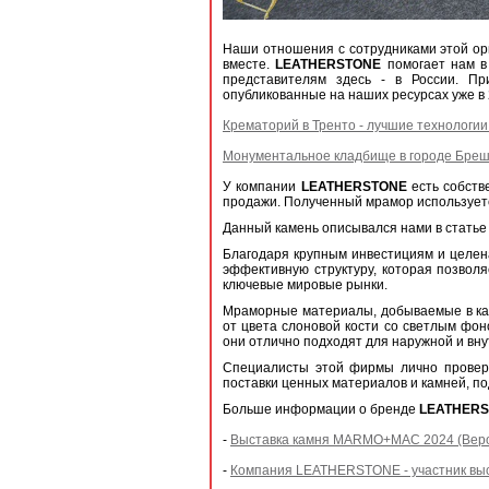
Наши отношения с сотрудниками этой ор
вместе.
LEATHERSTONE
помогает нам в 
представителям здесь - в России. П
опубликованные на наших ресурсах уже в 
Крематорий в Тренто - лучшие технологи
Монументальное кладбище в городе Брешия 
У компании
LEATHERSTONE
есть собств
продажи. Полученный мрамор используетс
Данный камень описывался нами в статье
Благодаря крупным инвестициям и целе
эффективную структуру, которая позволя
ключевые мировые рынки.
Мраморные материалы, добываемые в к
от цвета слоновой кости со светлым фон
они отлично подходят для наружной и вну
Специалисты этой фирмы лично проверя
поставки ценных материалов и камней, п
Больше информации о бренде
LEATHER
-
Выставка камня MARMO+MAC 2024 (Веро
-
Компания LEATHERSTONE - участник вы