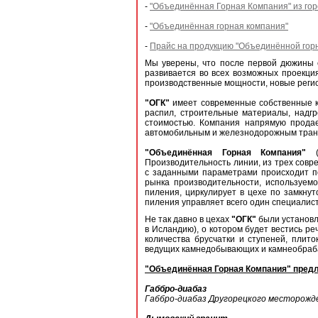
-
"Объединённая Горная Компания" из гор
-
"Объединённая горная компания"
-
Прайс на продукцию "Объединённой горн
Мы уверены, что после первой дюжины с
развивается во всех возможных проекци
производственные мощности, новые регион
"ОГК"
имеет современные собственные к
распил, строительные материалы, надг
стоимостью. Компания напрямую продае
автомобильным и железнодорожным тран
"Объединённая Горная Компания"
Производительность линии, из трех совре
с заданными параметрами происходит п
рынка производительности, используемо
пиления, циркулирует в цехе по замкну
пиления управляет всего один специалист
Не так давно в цехах
"ОГК"
были установл
в Исландию), о котором будет вестись р
количества брусчатки и ступеней, плит
ведущих камнедобывающих и камнеобраб
"Объединённая Горная Компания" предла
Габбро-диабаз
Габбро-диабаз Другорецкого месторожде