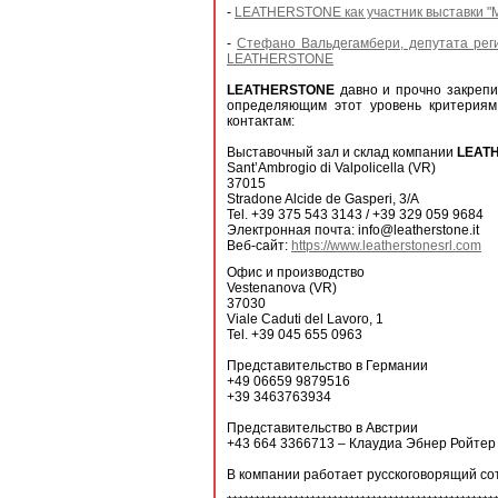
-
LEATHERSTONE как участник выставки 
-
Стефано Вальдегамбери, депутата рег
LEATHERSTONE
LEATHERSTONE
давно и прочно закрепи
определяющим этот уровень критериям
контактам:
Выставочный зал и склад компании
LEAT
Sant’Ambrogio di Valpolicella (VR)
37015
Stradone Alcide de Gasperi, 3/A
Tel. +39 375 543 3143 / +39 329 059 9684
Электронная почта: info@leatherstone.it
Веб-сайт:
https://www.leatherstonesrl.com
Офис и производство
Vestenanova (VR)
37030
Viale Caduti del Lavoro, 1
Tel. +39 045 655 0963
Представительство в Германии
+49 06659 9879516
+39 3463763934
Представительство в Австрии
+43 664 3366713 – Клаудиа Эбнер Ройтер
В компании работает русскоговорящий с