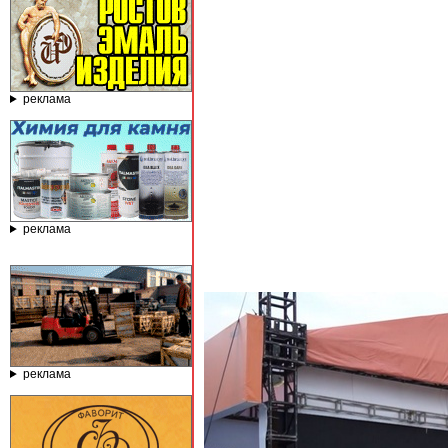
реклама
реклама
реклама