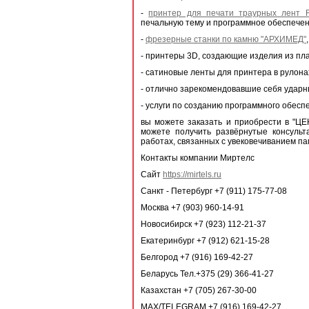
-
принтер для печати траурных лент 
печальную тему и программное обеспечен
-
фрезерные станки по камню "АРХИМЕД"
- принтеры 3D, создающие изделия из пл
- сатиновые ленты для принтера в рулонах
- отлично зарекомендовавшие себя ударн
- услуги по созданию программного обес
вы можете заказать и приобрести в "
можете получить развёрнутые консульт
работах, связанных с увековечиванием па
Контакты компании Миртелс
Сайт
https://mirtels.ru
Санкт - Петербург +7 (911) 175-77-08
Москва +7 (903) 960-14-91
Новосибирск +7 (923) 112-21-37
Екатеринбург +7 (912) 621-15-28
Белгород +7 (916) 169-42-27
Беларусь Тел.+375 (29) 366-41-27
Казахстан +7 (705) 267-30-00
MAX/TELEGRAM +7 (916) 169-42-27