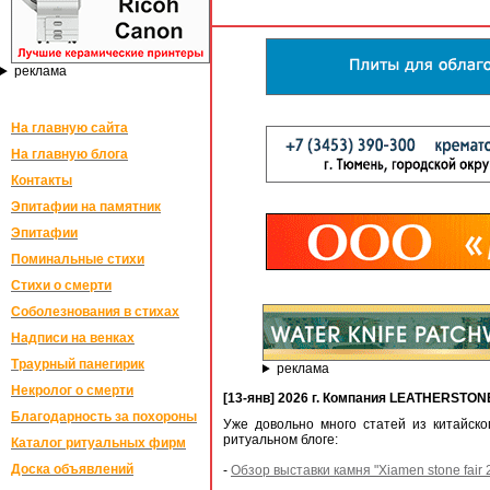
реклама
На главную сайта
На главную блога
Контакты
Эпитафии на памятник
Эпитафии
Поминальные стихи
Стихи о смерти
Соболезнования в стихах
Надписи на венках
Траурный панегирик
реклама
Некролог о смерти
[13-янв] 2026 г. Компания LEATHERSTONE
Благодарность за похороны
Уже довольно много статей из китайск
ритуальном блоге:
Каталог ритуальных фирм
Доска объявлений
-
Обзор выставки камня "Xiamen stone fair