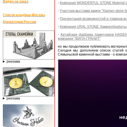
Видео на заказ
-
Компания WONDERFUL STONE Material CO. 
-
Участник выставки камня "Xiamen stone fa
Список кладбищ Москвы
-
Презентация возможностей и товаров к
Крематории России
-
Компания URAL STONE. Камнеобрабатыв
-
Китайская фабрика памятников HAISE
компания "ВИПА-ГРАНИТ"
но мы продолжаем публиковать материалы
Сегодня мы дополняем список статей о
Сямыньской каменной выставки - о компа
реклама
реклама