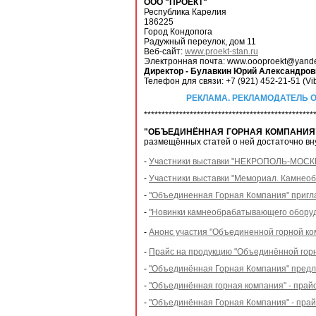
ООО "ПРОЕКТ"
Республика Карелия
186225
Город Кондопога
Радужный переулок, дом 11
Веб-сайт:
www.proekt-stan.ru
Электронная почта: www.oooproekt@yande
Директор - Булавкин Юрий Александров
Телефон для связи: +7 (921) 452-21-51 (Vi
РЕКЛАМА. РЕКЛАМОДАТЕЛЬ ООО "ПРО
************************************************
"ОБЪЕДИНЁННАЯ ГОРНАЯ КОМПАНИЯ
размещённых статей о ней достаточно в
-
Участники выставки "НЕКРОПОЛЬ-МОСКВА
-
Участники выставки "Мемориал. Камнеобр
-
"Объединенная Горная Компания" пригл
-
"Новинки камнеобрабатывающего оборуд
-
Анонс участия "Объединенной горной к
-
Прайс на продукцию "Объединённой гор
-
"Объединённая Горная Компания" предла
-
"Объединённая горная компания" - прайс
-
"Объединённая Горная Компания" - прайс