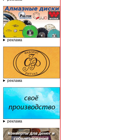
реклама
реклама
реклама