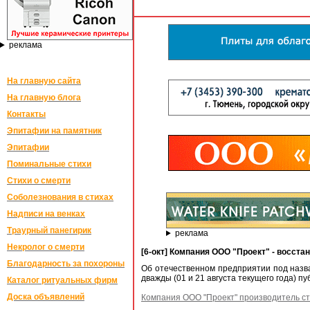
реклама
На главную сайта
На главную блога
Контакты
Эпитафии на памятник
Эпитафии
Поминальные стихи
Стихи о смерти
Соболезнования в стихах
Надписи на венках
Траурный панегирик
реклама
Некролог о смерти
[6-окт] Компания ООО "Проект" - восст
Благодарность за похороны
Об отечественном предприятии под наз
дважды (01 и 21 августа текущего года) 
Каталог ритуальных фирм
Доска объявлений
Компания ООО "Проект" производитель ст