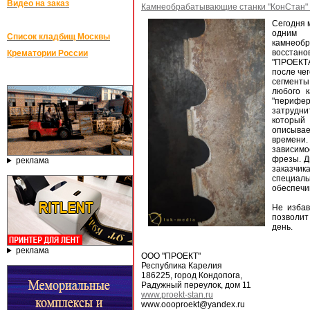
Видео на заказ
Камнеобрабатывающие станки "КонСтан"
Сегодня 
одним 
Список кладбищ Москвы
камнеобр
восстано
Крематории России
"ПРОЕКТА
после че
сегменты
любого к
"перифер
затрудни
который
описывае
времени.
зависимо
фрезы. Д
реклама
заказчик
специал
обеспечив
Не избав
позволит
день.
реклама
ООО "ПРОЕКТ"
Республика Карелия
186225, город Кондопога,
Радужный переулок, дом 11
www.proekt-stan.ru
www.oooproekt@yandex.ru