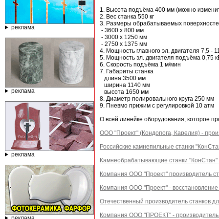
1. Высота подъёма 400 мм (можно измени
2. Вес станка 550 кг
3. Размеры обрабатываемых поверхност
реклама
- 3600 х 800 мм
- 3000 х 1250 мм
- 2750 х 1375 мм
4. Мощность главного эл. двигателя 7,5 - 1
5. Мощность эл. двигателя подъёма 0,75 к
6. Скорость подъёма 1 м/мин
7. Габариты станка
длина 3500 мм
ширина 1140 мм
реклама
высота 1650 мм
8. Диаметр полировального круга 250 мм
9. Пневмо прижим с регулировкой 10 атм
О всей линейке оборудования, которое п
ООО "Проект" (Кондопога, Карелия) - пр
Российские камнепильные станки "КонСта
реклама
Камнеобрабатывающие станки "КонСтан"
Компания ООО "Проект" производитель ст
Компания ООО "Проект" - восстановление
Отечественный производитель станков дл
Компания ООО "ПРОЕКТ" - производитель 
реклама