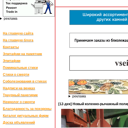
реклама
На главную сайта
На главную блога
Контакты
Эпитафии на памятник
Эпитафии
Поминальные стихи
Стихи о смерти
Соболезнования в стихах
Надписи на венках
Траурный панегирик
реклама
Некролог о смерти
[12-дек] Новый коленно-рычажный поли
Благодарность за похороны
Каталог ритуальных фирм
Доска объявлений