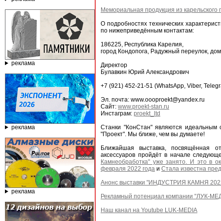
Мемориальная продукция из карельского г
О подробностях технических характерист
по нижеприведённым контактам:
186225, Республика Карелия,
город Кондопога, Радужный переулок, дом
реклама
Директор
Булавкин Юрий Александрович
+7 (921) 452-21-51 (WhatsApp, Viber, Teleg
Эл. почта: www.oooproekt@yandex.ru
Сайт:
www.proekt-stan.ru
Инстаграм:
proekt_ltd
реклама
Станки "КонСтан" являются идеальным 
"Проект". Мы ближе, чем вы думаете!
Ближайшая выставка, посвящённая от
аксессуаров пройдёт в начале следующе
Камнеобработка" уже занято. И это в о
февраля 2022 года
и
Стала известна пре
Анонс выставки "ИНДУСТРИЯ КАМНЯ 202
реклама
Рекламный потенциал компании "ЛУК-МЕ
Наш канал на Youtube LUK-MEDIA