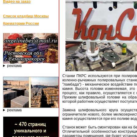
Видео на заказ
Список кладбищ Москвы
Крематории России
реклама
Станки ПКРС используются при полиров
коленно-рычажных полировальных станко
"ламбада") - механическое воздействие 
камня. Высота головки изменяемая, это
процесс, как правило, осуществляется с
Прижим шлифовальной головки на обра
которой работник осуществляет поступа
реклама
Замена шлифовального круга осуществ
ограничители нового, более мелкозернист
камня осуществляется при его поливе водо
Станок может быть смонтирован как на б
Отличительной особенностью конструкц
параметры помещения, где будет установ