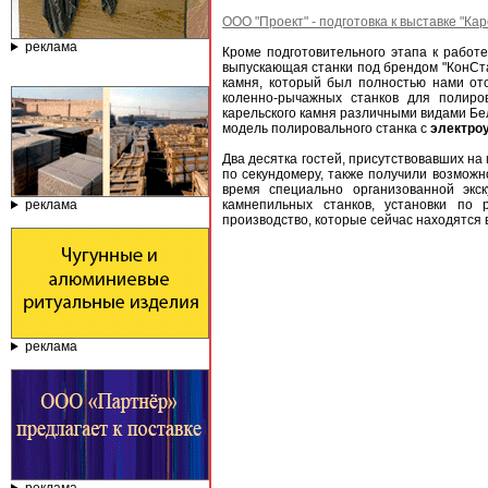
ООО "Проект" - подготовка к выставке "К
реклама
Кроме подготовительного этапа к работ
выпускающая станки под брендом "КонСта
камня, который был полностью нами от
коленно-рычажных станков для полиро
карельского камня различными видами Бел
модель полировального станка с
электро
Два десятка гостей, присутствовавших на
по секундомеру, также получили возмож
время специально организованной экс
реклама
камнепильных станков, установки по
производство, которые сейчас находятся 
реклама