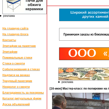
реклама
На главную сайта
На главную блога
Контакты
Эпитафии на памятник
Эпитафии
Поминальные стихи
Стихи о смерти
Соболезнования в стихах
Надписи на венках
Траурный панегирик
реклама
Некролог о смерти
[16-июн] Мастер-класс по полировке на
Благодарность за похороны
Каталог ритуальных фирм
Доска объявлений