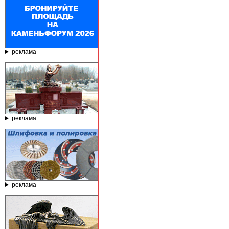
реклама
реклама
реклама