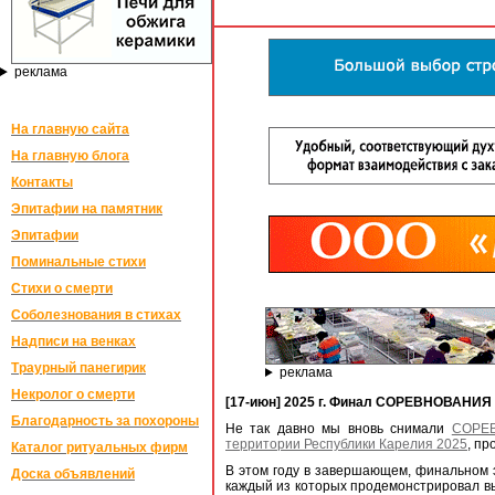
реклама
На главную сайта
На главную блога
Контакты
Эпитафии на памятник
Эпитафии
Поминальные стихи
Стихи о смерти
Соболезнования в стихах
Надписи на венках
Траурный панегирик
реклама
Некролог о смерти
[17-июн] 2025 г. Финал СОРЕВНОВАН
Благодарность за похороны
Не так давно мы вновь снимали
СОРЕВ
территории Республики Карелия 2025
, п
Каталог ритуальных фирм
В этом году в завершающем, финальном э
Доска объявлений
каждый из которых продемонстрировал вы