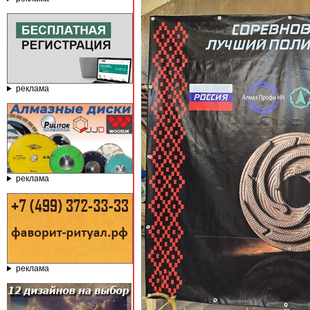
реклама
реклама
реклама