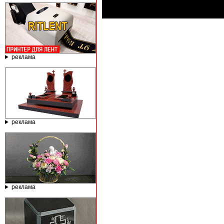
реклама
реклама
реклама