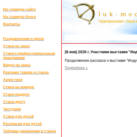
На главную сайта
На главную блога
Контакты
Поздравления в прозе
Стихи на заказ
[8-янв] 2026 г. Участники выставки "Ин
Стихи к профессиональным
праздникам
Продолжение рассказа о выставке "Инду
Видео на заказ
Подробнее »
Реклама товара в стихах
Акростихи
Стихи на конкурс
Стихи подруге
Стихи другу
Частушки
Стихи для детей
Раскраски для детей
Таблица умножения в стихах