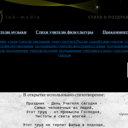
ителю музыки
Стихи учителю физкультуры
Прокоммент
имии
,
стихи учителю рисования
,
день учителя в России
,
спасибо вам учителя
,
с
ителям предметникам
,
поздравление учителю иностранного языка
,
поздравлени
еля
,
поздравление учителю истории
,
поздравления учителям в стихах
,
стих кла
учителя
В открытке использовано стихотворение:
Праздник - День Учителя сегодня -

Самых человечных из людей,

Этот труд - от промысла Господня,

Чистоты и света апогей...

Этот труд не терпит фальш в подходе,
