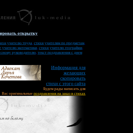
ировать открытку
тихи учителю труда
,
стихи учителям по предметам
,
е учителю математики
,
стихи учителю географии
,
ссному руководителю
,
текст поздравления с днем
Информация для
желающих
скопировать
стихи с этого сайта
Будем рады написать для
Вас оригинальные
поздравления на заказ в стихах