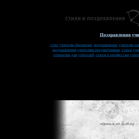
Поздравления уч
стих учителю биологии
,
поздравление учителю х
поздравления учителям предметникам
,
стихи уч
открытки для учителей
,
стихи о профессии учит