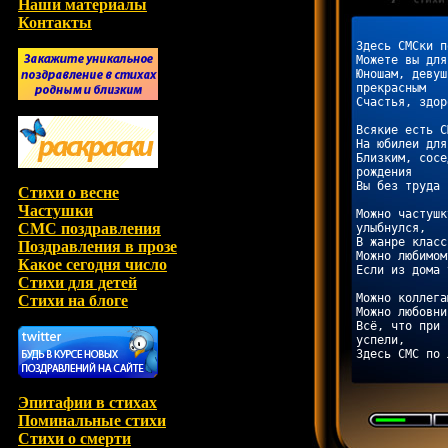
Наши материалы
Контакты
Здесь СМСки п
Можете вы для
Юношам, девуш
прекрасным 

Счастья, здор
Всякие есть С
На юбилеи для
Близким, сосе
рождения 

Вы без труда 
Стихи о весне
Частушки
Можно частушк
СМС поздравления
улыбнулся, 

В жанре класс
Поздравления в прозе
Можно любимом
Какое сегодня число
Если из дома 
Стихи для детей
Можно коллега
Стихи на блоге
Можно любовни
Всё, что при 
успели, 

Эпитафии в стихах
Поминальные стихи
Стихи о смерти