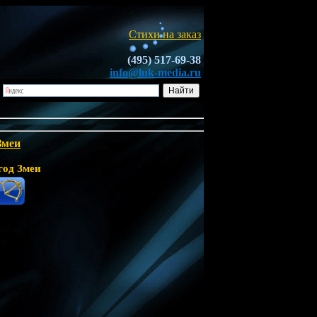
Стихи на заказ
(495) 517-69-38
info@luk-media.ru
Змеи
год Змеи