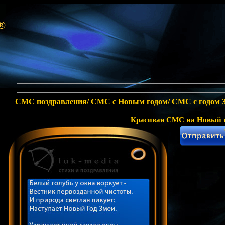
СМС поздравления
/
CМС с Новым годом
/
СМС с годом 
Красивая СМС на Новый 