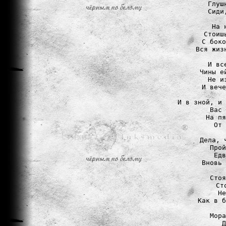
Глуш
Сиди
На 
Стоиш
С боко
Вся жиз
И вс
Чины е
Не и
И вече
И в зной, и 
Вас 
На пя
От 
Дела, 
Прой
Едв
Вновь 
Стоя
Ст
Не
Как в б
Мора
Д