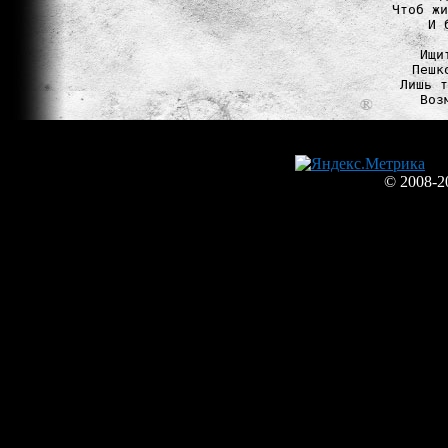
Чтоб жи
И 
Ищи
Пешк
Лишь т
© 2008-2