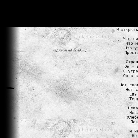
В открытк
Что си
Что м
Что у
Прост
Страш
Он - 
С утра
Он в в
Нет сла
Нет с
Едь
Тер
Нева
Нев
Хлеб
Пок
И н
Не