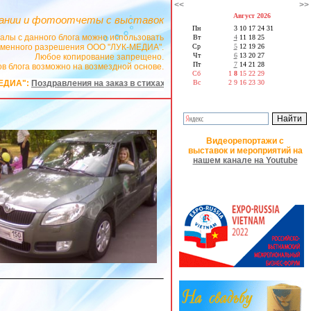
<<
>>
Август 2026
ании и фотоотчеты с выставок
Пн
3
10
17
24
31
алы с данного блога можно использовать
Вт
4
11
18
25
сьменного разрешения ООО "ЛУК-МЕДИА".
Ср
5
12
19
26
Чт
6
13
20
27
Любое копирование запрещено.
Пт
7
14
21
28
в блога возможно на возмездной основе.
Сб
1
8
15
22
29
А":
Поздравления на заказ в стихах
Вс
2
9
16
23
30
Видеорепортажи с
выставок и мероприятий на
нашем канале на Youtube