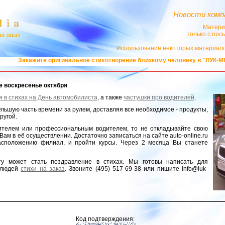
Новости комп
Матери
только с пи
Использование некоторых материало
Закажите оригинальное стихотворение близкому человеку в "ЛУК-МЕДИ
ее воскресенье октября
я в стихах на День автомобилиста
, а также
частушки про водителей
.
льшую часть времени за рулем, доставляя все необходимое - продукты,
другой.
ителем или профессиональным водителем, то не откладывайте свою
ам в её осуществлении. Достаточно записаться на сайте auto-online.ru
асположению филиал, и пройти курсы. Через 2 месяца Вы станете
ту может стать поздравление в стихах. Мы готовы написать для
х людей
стихи на заказ
. Звоните (495) 517-69-38 или пишите info@luk-
Код подтверждения: