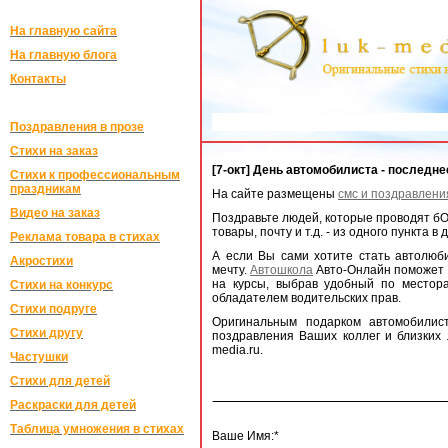
На главную сайта
На главную блога
Контакты
Поздравления в прозе
Стихи на заказ
[7-окт] День автомобилиста - последн
Стихи к профессиональным
праздникам
На сайте размещены
смс и поздравлени
Видео на заказ
Поздравьте людей, которые проводят бО
товары, почту и т.д. - из одного пункта в 
Реклама товара в стихах
А если Вы сами хотите стать автолюб
Акростихи
мечту.
Автошкола
Авто-Онлайн поможет В
на курсы, выбрав удобный по местор
Стихи на конкурс
обладателем водительских прав.
Стихи подруге
Оригинальным подарком автомобилис
Стихи другу
поздравления Ваших коллег и близки
media.ru.
Частушки
Стихи для детей
Раскраски для детей
Таблица умножения в стихах
Ваше Имя:*