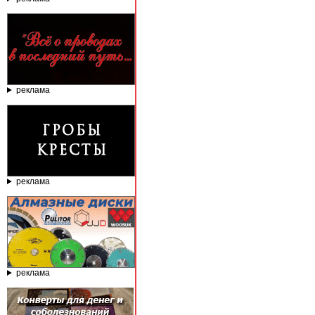
реклама
реклама
реклама