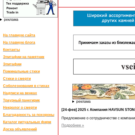
реклама
На главную сайта
На главную блога
Контакты
Эпитафии на памятник
Эпитафии
Поминальные стихи
Стихи о смерти
Соболезнования в стихах
Надписи на венках
Траурный панегирик
реклама
Некролог о смерти
[24-фев] 2025 г. Компания HAVSUN STO
Благодарность за похороны
Предложение о сотрудничестве с компа
Каталог ритуальных фирм
Подробнее »
Доска объявлений