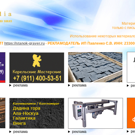
Матери
только с пи
Использование некоторых материало
r.ru
- РЕКЛАМОДАТЕЛЬ ИП Павленко С.В. ИНН: 233008852896. Erid: 2SDnj
реклама
реклама
ре
ре
реклама
реклама