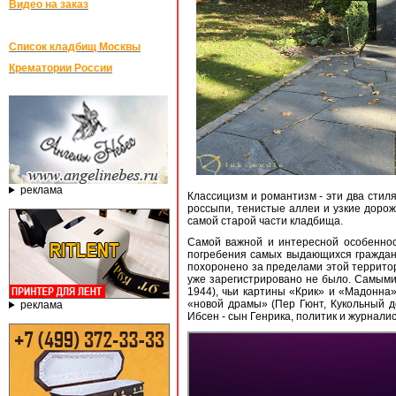
Видео на заказ
Список кладбищ Москвы
Крематории России
реклама
Классицизм и романтизм - эти два сти
россыпи, тенистые аллеи и узкие дорож
самой старой части кладбища.
Самой важной и интересной особеннос
погребения самых выдающихся граждан 
похоронено за пределами этой территор
уже зарегистрировано не было. Самым
1944), чьи картины «Крик» и «Мадонна
«новой драмы» (Пер Гюнт, Кукольный 
реклама
Ибсен - сын Генрика, политик и журналис