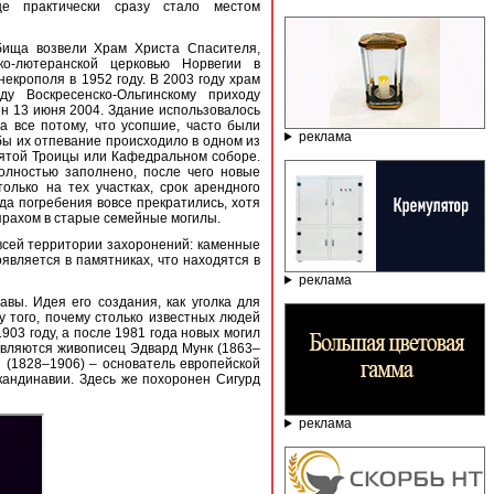
е практически сразу стало местом
дбища возвели Храм Христа Спасителя,
ско-лютеранской церковью Норвегии в
некрополя в 1952 году. В 2003 году храм
у Воскресенско-Ольгинскому приходу
ён 13 июня 2004. Здание использовалось
 а все потому, что усопшие, часто были
реклама
бы их отпевание происходило в одном из
вятой Троицы или Кафедральном соборе.
олностью заполнено, после чего новые
олько на тех участках, срок арендного
ода погребения вовсе прекратились, хотя
прахом в старые семейные могилы.
всей территории захоронений: каменные
является в памятниках, что находятся в
реклама
ы. Идея его создания, как уголка для
 того, почему столько известных людей
03 году, а после 1981 года новых могил
вляются живописец Эдвард Мунк (1863–
 (1828–1906) – основатель европейской
андинавии. Здесь же похоронен Сигурд
реклама