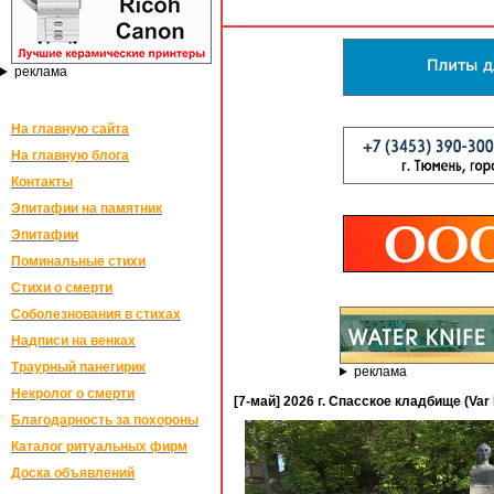
реклама
На главную сайта
На главную блога
Контакты
Эпитафии на памятник
Эпитафии
Поминальные стихи
Стихи о смерти
Соболезнования в стихах
Надписи на венках
Траурный панегирик
реклама
Некролог о смерти
[7-май] 2026 г. Спасское кладбище (Var 
Благодарность за похороны
Каталог ритуальных фирм
Доска объявлений