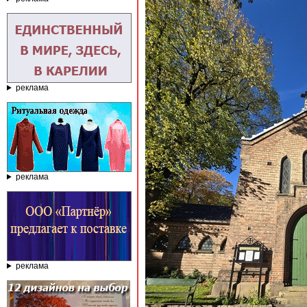
реклама
реклама
реклама