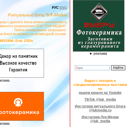
РУС
ENG
Ритуальный блог ЛУК-Медиа
алы с данного блога можно использовать
сьменного разрешения ООО "ЛУК-МЕДИА".
Любое копирование запрещено.
в блога возможно на возмездной основе.
eX37Dc ***
ПО ФАВОРИТ
ВСЕ ВИДЫ ГРОБОВ ОТ ПРОСТЫХ ТКАНЕВЫХ ДО ЛА
реклама
клама
Видео с похорон и
специализированных выставок
на
нашем канале на Youtube
TikTok @luk_media
Инстаграм ритуального блога
@lukmedia.ru
Инстаграм Лук-Медиа
@luk_media
клама