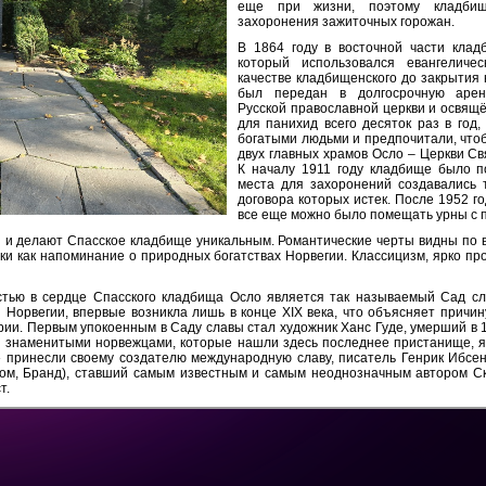
еще при жизни, поэтому кладбищ
захоронения зажиточных горожан.
В 1864 году в восточной части кла
который использовался евангеличе
качестве кладбищенского до закрытия 
был передан в долгосрочную аренд
Русской православной церкви и освящ
для панихид всего десяток раз в год,
богатыми людьми и предпочитали, что
двух главных храмов Осло – Церкви С
К началу 1911 году кладбище было п
места для захоронений создавались т
договора которых истек. После 1952 г
все еще можно было помещать урны с 
ля и делают Спасское кладбище уникальным. Романтические черты видны по 
ки как напоминание о природных богатствах Норвегии. Классицизм, ярко про
тью в сердце Спасского кладбища Осло является так называемый Сад слав
Норвегии, впервые возникла лишь в конце XIX века, что объясняет причину
ии. Первым упокоенным в Саду славы стал художник Ханс Гуде, умерший в 19
и знаменитыми норвежцами, которые нашли здесь последнее пристанище, я
» принесли своему создателю международную славу, писатель Генрик Ибсен
дом, Бранд), ставший самым известным и самым неоднозначным автором Ск
т.