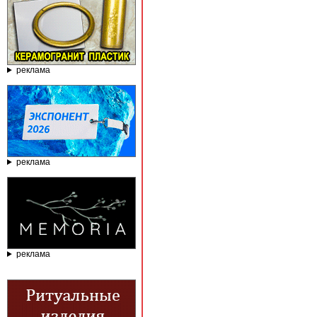
реклама
реклама
реклама