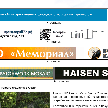
реклама
реклама
реклама
реклама
Frelsers gravlund) в Осло
В июне 1808 года в Осло (тогда Христ
разгар наполеоновских войн было отк
погребённой на нём стала вдова лютер
Состоятельные горожане обычно поку