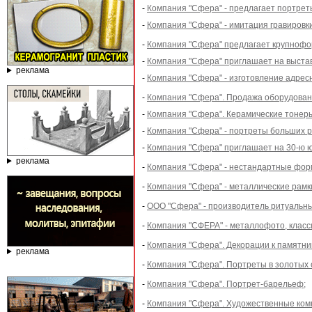
-
Компания "Сфера" - предлагает портреты
-
Компания "Сфера" - имитация гравировк
-
Компания "Сфера" предлагает крупнофо
-
Компания "Сфера" приглашает на выстав
реклама
-
Компания "Сфера" - изготовление адре
-
Компания "Сфера". Продажа оборудован
-
Компания "Сфера". Керамические тонер
-
Компания "Сфера" - портреты больших р
-
Компания "Сфера" приглашает на 30-ю 
реклама
-
Компания "Сфера" - нестандартные форм
-
Компания "Сфера" - металлические рамки
-
ООО "Сфера" - производитель ритуальны
-
Компания "СФЕРА" - металлофото, класс
-
Компания "Сфера". Декорации к памятни
реклама
-
Компания "Сфера". Портреты в золотых 
-
Компания "Сфера". Портрет-барельеф;
-
Компания "Сфера". Художественные ком