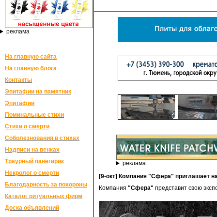
реклама
На главную сайта
На главную блога
Контакты
Эпитафии на памятник
Эпитафии
Поминальные стихи
Стихи о смерти
Соболезнования в стихах
Надписи на венках
Траурный панегирик
реклама
Некролог о смерти
[9-окт] Компания "Сфера" приглашает н
Благодарность за похороны
Компания
"Сфера"
представит свою экспо
Каталог ритуальных фирм
Доска объявлений