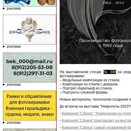
реклама
реклама
На выставочном стенде
№ 306
на ряду
фотокерамики:
– Модульные композиции из стекла;
– Композиции из стекла с декором;
реклама
– Портрет-барельеф из стекла;
– Портреты сложной формы.
Новые материалы, технологии создания п
До встречи на выставке "Некрополь-2023"!
-
Компания "Сфера". "Композиции из стекл
-
Компания "Сфера" приглашает на выстав
реклама
-
Компания "Сфера" самый узнаваемый бр