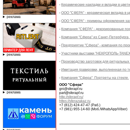
-
Керамические накладки и вкладки в цвет
-
ООО "СФЕРА" - керамическая вкладка в ц
реклама
-
ООО "СФЕРА" - примеры оформления зах
-
Компания "СФЕРА" - декорированные пор
-
Компания "Сфера" из Санкт-Петербурга,
-
Предприятие "Сфера" - компания по про
-
Участники выставки "НЕКРОПОЛЬ-TANEXPO
реклама
-
Производство заготовок для ритуальных
-
Имитация гравировки, выполненная по т
-
Компания "Сфера". Портреты на стекле.
ООО "Сфера"
gni@sferapf.ru
реклама
part@sferapf.ru
http://sferapf.ru/
https://sferazakaz.ru
+7 (812) 424-47-47 (Раб.)
+7 (981) 955-14-60 (Моб./WhatsApp/Viber)