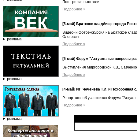
Пост-релиз выставки
Подробнее »
[5-май] Братское кладбище города Росто
Видео- и фотоэкскурсия на Братское клад
Олегович
реклама
Подробнее »
[5-май] Форум "Актуальные вопросы раз
Выступления Миргородской К.В., Савченко 
Подробнее »
реклама
[4-май] ИП Чеченева Т.И. и Похоронная
Репортажи об участниках Форума "Актуал
Подробнее »
реклама