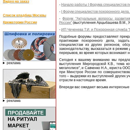
Видео на заказ
-
Начало работы I Форума специалистов п
-
I Форум специалистов похоронного дела.
Список кладбищ Москвы
-
Форум "Актуальные вопросы развития
Крематории России
России"
(выступления Арцыбашева В.М., Ул
-
ИП Чеченева Т.И. и Похоронная служба 
Подобные форумы предоставляют прекрас
практиками похоронного дела, задать
специалистам из других регионов, об
законодательству, высказаться в режиме 
перерывов, во время которых возникают 
Сегодня к вашему вниманию мы предла
реклама
выступления Миргородской К.В., тема ко
мегаполисе", и Савченко Н.А., юриста ООО
при Минстрое России по совершенствова
того – выдержки из выступлений других 
отрасли в настоящее время.
Впереди вас ожидают весьма интересные 
реклама