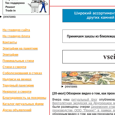
реклама
На главную сайта
На главную блога
Контакты
Эпитафии на памятник
Эпитафии
Поминальные стихи
Стихи о смерти
Соболезнования в стихах
Надписи на венках
Траурный панегирик
реклама
Некролог о смерти
[20-июл] Обзорное видео о том, как пр
Благодарность за похороны
Вчера наш
ритуальный блог
опублико
Вертолётная экскурсия на Другорецкое 
Каталог ритуальных фирм
были размещены очерки
Церемония откр
Доска объявлений
производстве ООО "Проект" в рамках в
обзорным видео о том, как как проходила