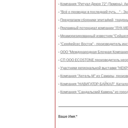
-
Компания "Ритуал Декор 72" (Тюмень). А
-
"Всё о проводах в последний путь…" - 
-
Предлагаем сборники эпитафий, траурны
-
Рекламный потенциал компании "ЛУК-М
-
Мраморизированный известняк "Сейшел" 
-
"Серфейсес Восток" - производитель ин
-
ООО "Международная Блочная Компания"
-
СП ООО ECOSTONE производитель неорга
-
Участники региональной выставки "НЕК
-
Компания "Артель-М" из Самары, произв
-
Компания "НАВИГАТОР-БАЙКАЛ". Каталог
-
Компания "Сандальский Камень" из горо
Ваше Имя:*