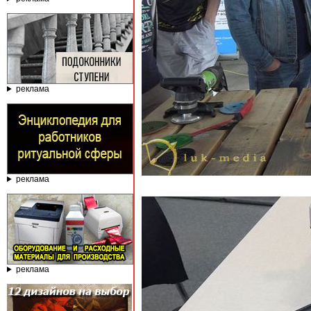
реклама
реклама
реклама