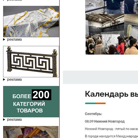
реклама
реклама
реклама