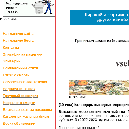
реклама
На главную сайта
На главную блога
Контакты
Эпитафии на памятник
Эпитафии
Поминальные стихи
Стихи о смерти
Соболезнования в стихах
Надписи на венках
Траурный панегирик
реклама
Некролог о смерти
[19-июл] Календарь выездных мероприят
Благодарность за похороны
Выездные мероприятия круглый год
.
организуем мероприятия для архитекторо
Каталог ритуальных фирм
рубежом. За 2022-2023 год мы организов
Доска объявлений
География мероприятий: