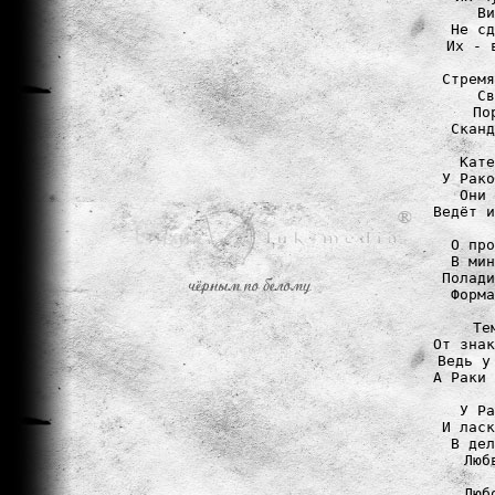
Ви
Не сд
Их - 
Стремя
Св
По
Сканд
Кате
У Рако
Они 
Ведёт и
О про
В мин
Полади
Форма
Те
От знак
Ведь у
А Раки 
У Ра
И ласк
В дел
Люб
Люб