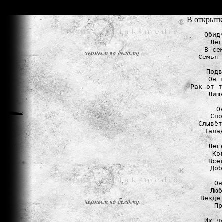
В открытк
Обид
Лег
В се
Семья 
Подв
Он 
Рак от т
Лиш
О
Спо
Слывёт
Тала
Лег
Ко
Все
Доб
Он
Люб
Везде
Пр
Их ч