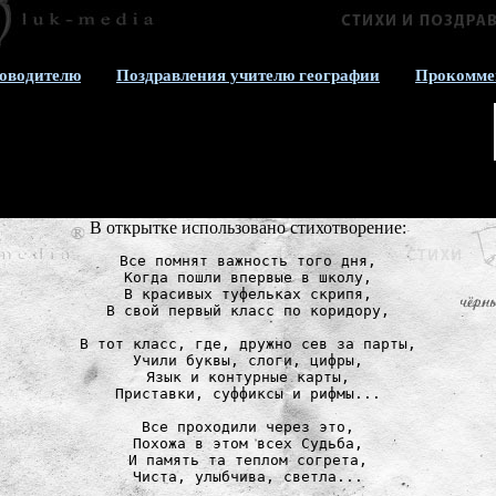
ководителю
Поздравления учителю географии
Прокомме
В открытке использовано стихотворение:
Все помнят важность того дня,

Когда пошли впервые в школу,

В красивых туфельках скрипя,

В свой первый класс по коридору,

В тот класс, где, дружно сев за парты,

Учили буквы, слоги, цифры,

Язык и контурные карты,

Приставки, суффиксы и рифмы...

Все проходили через это,

Похожа в этом всех Судьба,

И память та теплом согрета,

Чиста, улыбчива, светла...
