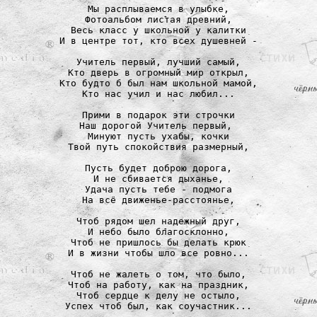
Мы расплываемся в улыбке,

Фотоальбом листая древний,

Весь класс у школьной у калитки

И в центре тот, кто всех душевней -

Учитель первый, лучший самый,

Кто дверь в огромный мир открыл,

Кто будто б был нам школьной мамой,

Кто нас учил и нас любил...

Прими в подарок эти строчки

Наш дорогой Учитель первый, 

Минуют пусть ухабы, кочки

Твой путь спокойствия размерный,

Пусть будет доброю дорога,

И не сбивается дыханье,

Удача пусть тебе - подмога

На всё движенье-расстоянье,

Чтоб рядом шел надежный друг,

И небо было благосклонно,

Чтоб не пришлось бы делать крюк

И в жизни чтобы шло все ровно...

Чтоб не жалеть о том, что было,

Чтоб на работу, как на праздник,

Чтоб сердце к делу не остыло,

Успех чтоб был, как соучастник...
