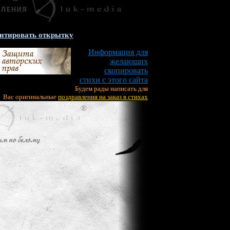
нтировать открытку
Информация для
желающих
скопировать
стихи с этого сайта
Будем рады написать для
Вас оригинальные
поздравления на заказ в стихах