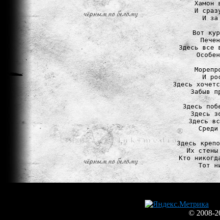
Хамон 
И сраз
И за
Вот кур
Печен
Здесь все 
Особен
Морепр
И ро
Здесь хочетс
Забыв п
Здесь поб
Здесь з
Здесь вс
Среди
Здесь крепо
Их стены
Кто никогд
Тот н
© 2008-2