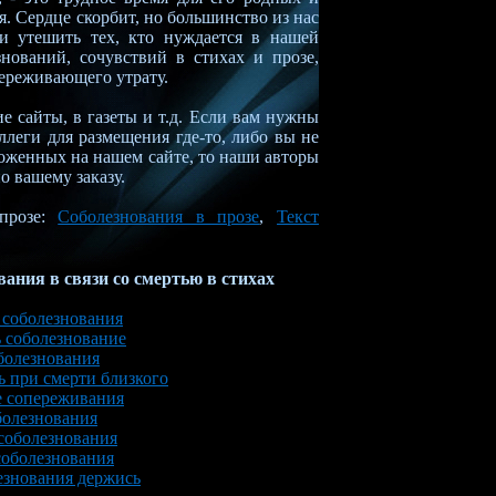
я. Сердце скорбит, но большинство из нас
ли утешить тех, кто нуждается в нашей
нований, сочувствий в стихах и прозе,
переживающего утрату.
 сайты, в газеты и т.д. Если вам нужны
ллеги для размещения где-то, либо вы не
оженных на нашем сайте, то наши авторы
о вашему заказу.
 прозе:
Соболезнования в прозе
,
Текст
ания в связи со смертью в стихах
 соболезнования
ь соболезнование
болезнования
 при смерти близкого
 сопереживания
болезнования
соболезнования
соболезнования
езнования держись