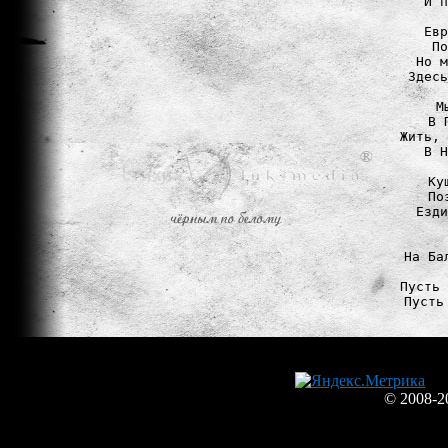
И п
Евр
По
Но м
Здесь
М
В 
Жить, 
В Н
Ку
По
Езди
На Ба
Пусть 
Пусть
© 2008-2