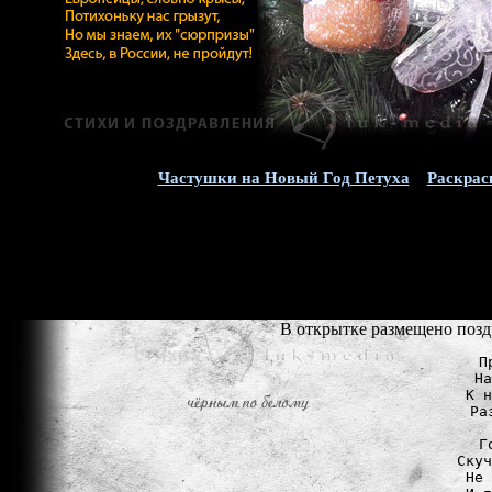
Частушки на Новый Год Петуха
Раскрас
В открытке размещено позд
П
На
К н
Ра
Г
Скуч
Не 